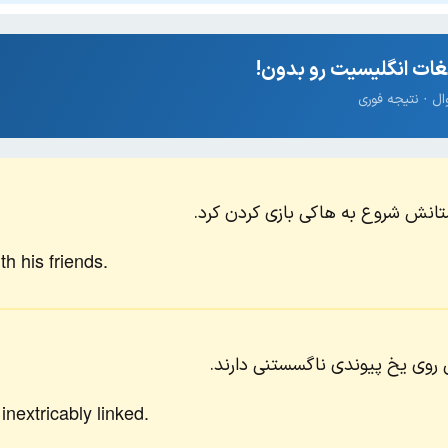
ات انگلیسیت رو بدون!
ستانش شروع به هاکی بازی کردن کرد.
h his friends.
وی یخ پیوندی ناگسستنی دارند.
nextricably linked.