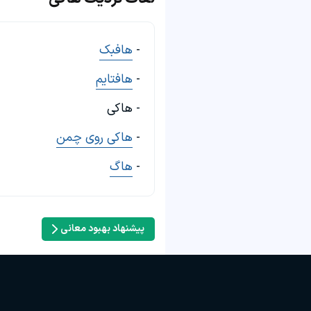
-
هافبک
-
هافتایم
- هاکی
-
هاکی روی چمن
-
هاگ
پیشنهاد بهبود معانی