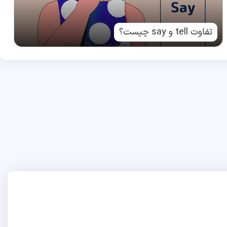
تفاوت tell و say چیست؟