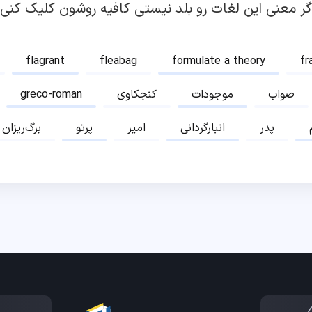
گر معنی این لغات رو بلد نیستی کافیه روشون کلیک کنی!
flagrant
fleabag
formulate a theory
fr
صواب
موجودات
کنجکاوی
greco-roman
پدر
انبارگردانی
امیر
پرتو
برگ‌ریزان