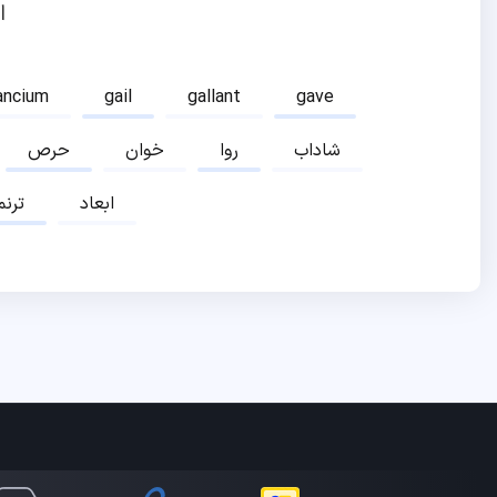
ا
ancium
gail
gallant
gave
شاداب
روا
خوان
حرص
ابعاد
ترنم