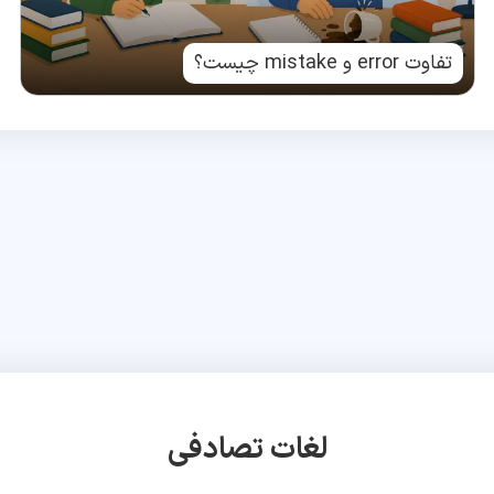
تفاوت error و mistake چیست؟
لغات تصادفی