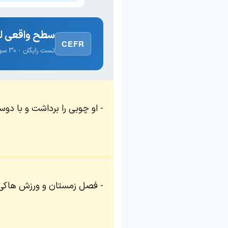
سطح واقعی لغ
CEFR
تست رایگان · ۳۰ سوال · نتیجه فوری
او چوبی را برداشت و با دو
فصل زمستان و ورزش هاکی ر