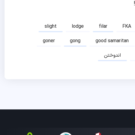
slight
lodge
filar
FKA
goner
gong
good samaritan
اندوختن