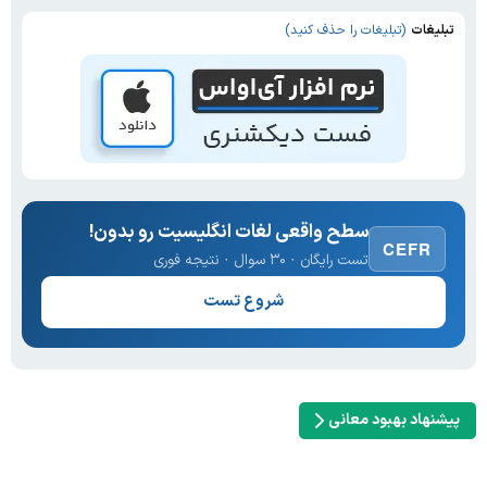
تبلیغات
(تبلیغات را حذف کنید)
سطح واقعی لغات انگلیسیت رو بدون!
CEFR
تست رایگان · ۳۰ سوال · نتیجه فوری
شروع تست
پیشنهاد بهبود معانی