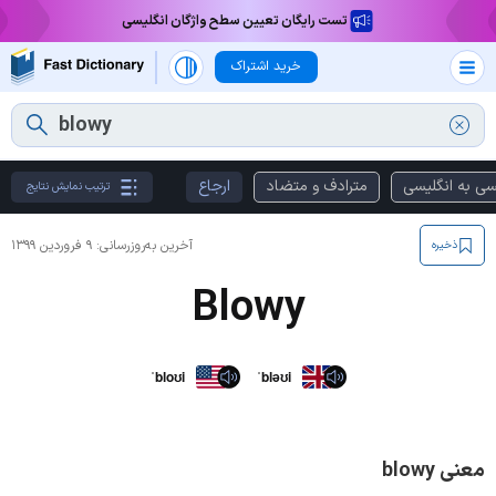
تست رایگان تعیین سطح واژگان انگلیسی
خرید اشتراک
سی به انگلیسی
مترادف و متضاد
ارجاع
ترتیب نمایش نتایج
آخرین به‌روزرسانی:
۹ فروردین ۱۳۹۹
ذخیره
Blowy
ˈbloʊi
ˈbləʊi
معنی blowy