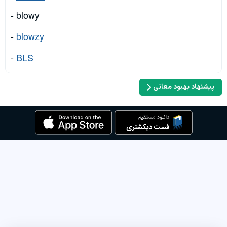
- blowy
-
blowzy
-
BLS
پیشنهاد بهبود معانی