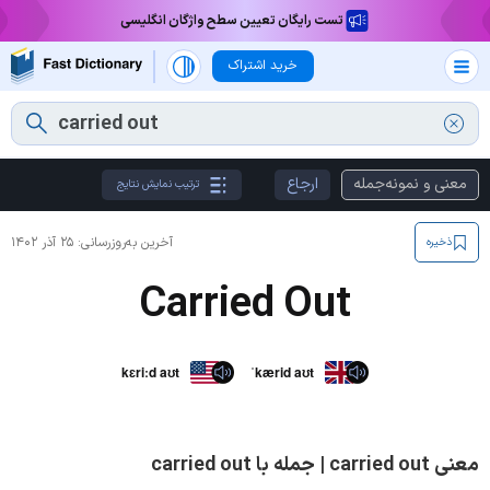
تست رایگان تعیین سطح واژگان انگلیسی
خرید اشتراک
معنی و نمونه‌جمله
ارجاع
ترتیب نمایش نتایج
آخرین به‌روزرسانی:
۲۵ آذر ۱۴۰۲
ذخیره
Carried Out
kɛriːd aʊt
ˈkærid aʊt
معنی carried out | جمله با carried out