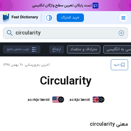
تست رایگان تعیین سطح واژگان انگلیسی
خرید اشتراک
سی به انگلیسی
مترادف و متضاد
ارجاع
ترتیب نمایش نتایج
آخرین به‌روزرسانی:
۲۰ بهمن ۱۳۹۸
ذخیره
Circularity
ˌsɜːrkjʊˈlærɪti
ˌsɜːkjʊˈlærɪti
معنی circularity