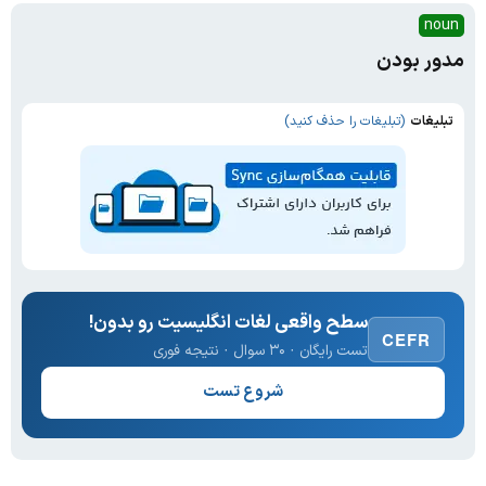
noun
مدور بودن
تبلیغات
(تبلیغات را حذف کنید)
سطح واقعی لغات انگلیسیت رو بدون!
CEFR
تست رایگان · ۳۰ سوال · نتیجه فوری
شروع تست