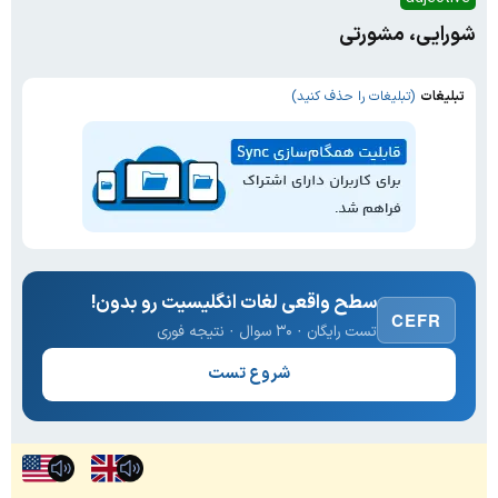
شورایی، مشورتی
تبلیغات
(تبلیغات را حذف کنید)
سطح واقعی لغات انگلیسیت رو بدون!
CEFR
تست رایگان · ۳۰ سوال · نتیجه فوری
شروع تست