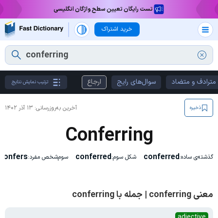
تست رایگان تعیین سطح واژگان انگلیسی
خرید اشتراک
مترادف و متضاد
سوال‌های رایج
ارجاع
ترتیب نمایش نتایج
آخرین به‌روزرسانی:
۱۳ آذر ۱۴۰۲
ذخیره
Conferring
confers
conferred
conferred
گذشته‌ی ساده:
شکل سوم:
سوم‌شخص مفرد:
معنی conferring | جمله با conferring
adjective