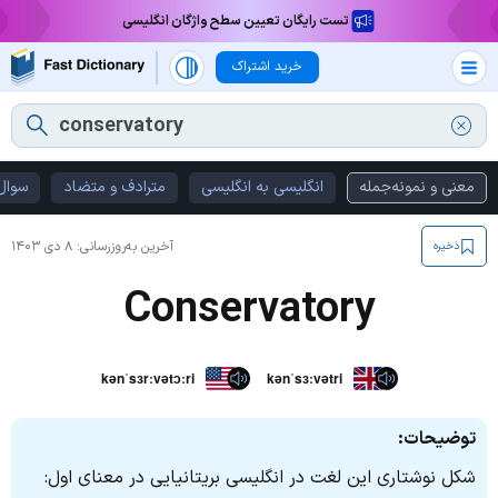
تست رایگان تعیین سطح واژگان انگلیسی
خرید اشتراک
معنی و نمونه‌جمله
انگلیسی به انگلیسی
مترادف و متضاد
سوال‌
آخرین به‌روزرسانی:
۸ دی ۱۴۰۳
ذخیره
Conservatory
kənˈsɜrːvətɔːri
kənˈsɜːvətri
توضیحات:
شکل نوشتاری این لغت در انگلیسی بریتانیایی در معنای اول: