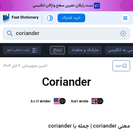
تست رایگان تعیین سطح واژگان انگلیسی
خرید اشتراک
سی به انگلیسی
مترادف و متضاد
ارجاع
ترتیب نمایش نتایج
آخرین به‌روزرسانی:
۷ آبان ۱۴۰۴
ذخیره
Coriander
ˌkɔːriˈændər
ˌkɒriˈændə
معنی coriander | جمله با coriander