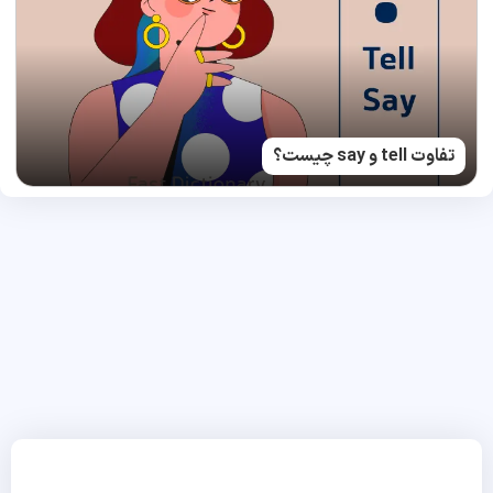
تفاوت tell و say چیست؟