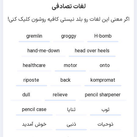
لغات تصادفی
اگر معنی این لغات رو بلد نیستی کافیه روشون کلیک کنی!
gremlin
groggy
H-bomb
hand-me-down
head over heels
healthcare
motor
onto
riposte
back
kompromat
dull
relieve
pencil sharpener
ثوب
ثنایا
pencil case
ذوحیات
ذنبی
خوش آمدید