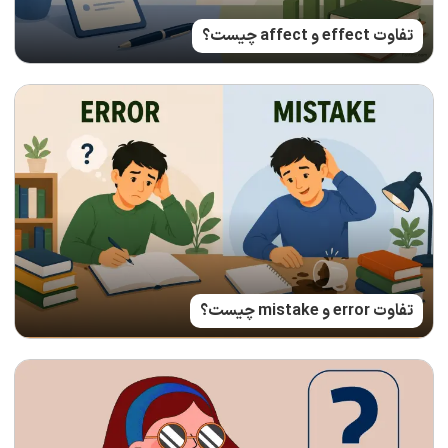
تفاوت effect و affect چیست؟
تفاوت error و mistake چیست؟