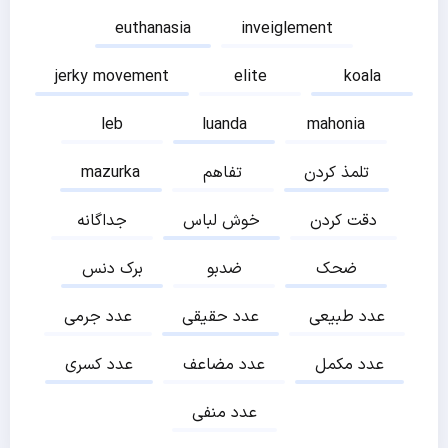
euthanasia
inveiglement
jerky movement
elite
koala
leb
luanda
mahonia
تلمذ کردن
تفاهم
mazurka
دقت کردن
خوش لباس
جداگانه
ضحک
ضدبو
برک دنس
عدد طبیعی
عدد حقیقی
عدد جرمی
عدد مکمل
عدد مضاعف
عدد کسری
عدد منفی