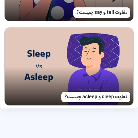
تفاوت tell و say چیست؟
تفاوت sleep و asleep چیست؟