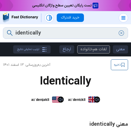
تست رایگان تعیین سطح واژگان انگلیسی
خرید اشتراک
معنی
لغات هم‌خانواده
ارجاع
ترتیب نمایش نتایج
آخرین به‌روزرسانی:
۱۳ اسفند ۱۴۰۱
ذخیره
Identically
aɪˈdent̬əkli
aɪˈdentɪkli
معنی identically