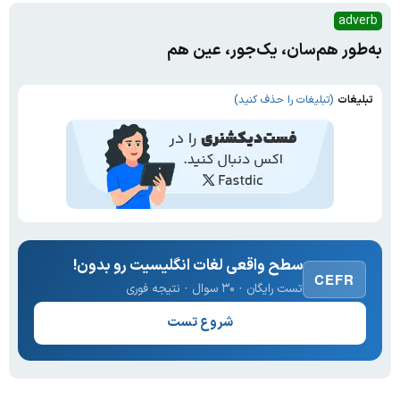
adverb
به‌طور هم‌سان، یک‌جور، عین هم
تبلیغات
(تبلیغات را حذف کنید)
سطح واقعی لغات انگلیسیت رو بدون!
CEFR
تست رایگان · ۳۰ سوال · نتیجه فوری
شروع تست