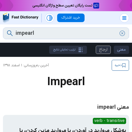
تست رایگان تعیین سطح واژگان انگلیسی
خرید اشتراک
معنی
ارجاع
ترتیب نمایش نتایج
آخرین به‌روزرسانی:
۱ اسفند ۱۳۹۸
ذخیره
Impearl
معنی impearl
verb - transitive
به‌شکل مروارید در آوردن، با مروارید مزین کردن، با