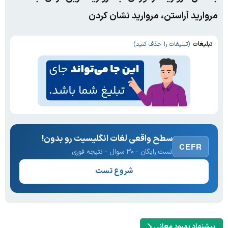
مروارید آراستن، مروارید نشان کردن
تبلیغات
(تبلیغات را حذف کنید)
سطح واقعی لغات انگلیسیت رو بدون!
CEFR
تست رایگان · ۳۰ سوال · نتیجه فوری
شروع تست
پیشنهاد بهبود معانی