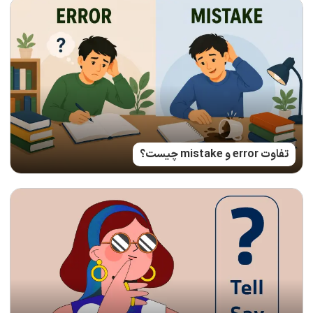
تفاوت error و mistake چیست؟