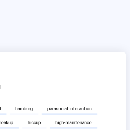
ا
d
hamburg
parasocial interaction
breakup
hiccup
high-maintenance