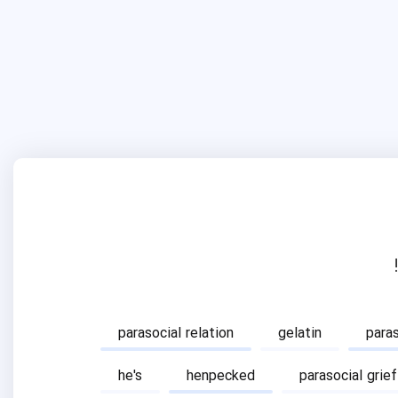
parasocial relation
gelatin
para
he's
henpecked
parasocial grief