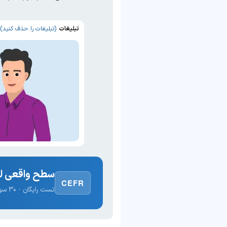
تبلیغات
(تبلیغات را حذف کنید)
سطح واقعی لغ
CEFR
تست رایگان · ۳۰ سوال · نتیجه فوری