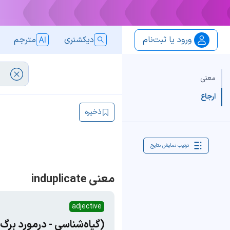
ورود یا ثبت‌نام
دیکشنری
مترجم
معنی
ارجاع
ذخیره
ترتیب نمایش نتایج
معنی induplicate
adjective
(گیاه‌شناسی - درمورد برگ 