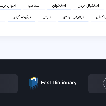
استقبال کردن
استخوان
استامپ
احوال پرس
پاک‌کن
تبعیض نژادی
تابش
برآورده کردن
ب