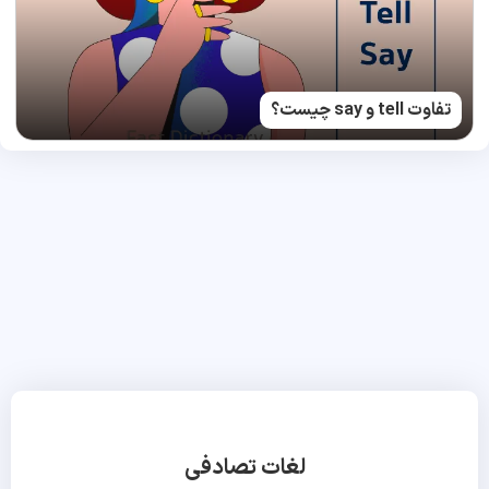
تفاوت tell و say چیست؟
لغات تصادفی