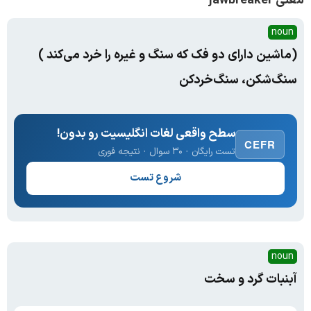
معنی jawbreaker
noun
(ماشین دارای دو فک که سنگ و غیره را خرد می‌کند )
سنگ‌شکن، سنگ‌خرد‌کن
سطح واقعی لغات انگلیسیت رو بدون!
CEFR
تست رایگان · ۳۰ سوال · نتیجه فوری
شروع تست
noun
آبنبات گرد و سخت