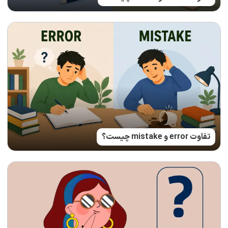
تفاوت error و mistake چیست؟