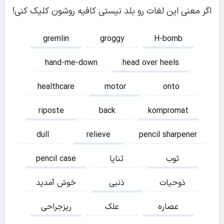
اگر معنی این لغات رو بلد نیستی کافیه روشون کلیک کنی!
gremlin
groggy
H-bomb
hand-me-down
head over heels
healthcare
motor
onto
riposte
back
kompromat
dull
relieve
pencil sharpener
ثوب
ثنایا
pencil case
ذوحیات
ذنبی
خوش آمدید
عصاره
علک
ریزجراحی