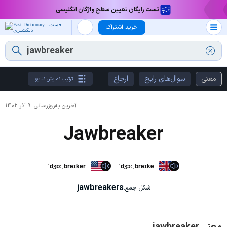
تست رایگان تعیین سطح واژگان انگلیسی
خرید اشتراک
معنی
سوال‌های رایج
ارجاع
ترتیب نمایش نتایج
آخرین به‌روزرسانی:
۹ آذر ۱۴۰۲
Jawbreaker
ˈdʒɒːˌbreɪkər
ˈdʒɔːˌbreɪkə
jawbreakers
شکل جمع: