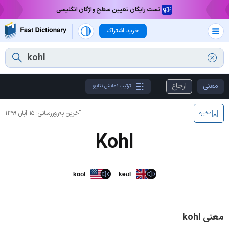
تست رایگان تعیین سطح واژگان انگلیسی
خرید اشتراک
معنی
ارجاع
ترتیب نمایش نتایج
آخرین به‌روزرسانی:
۱۵ آبان ۱۳۹۹
ذخیره
Kohl
koʊl
kəʊl
معنی kohl