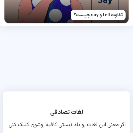
تفاوت tell و say چیست؟
لغات تصادفی
اگر معنی این لغات رو بلد نیستی کافیه روشون کلیک کنی!