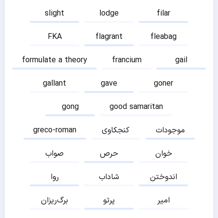
slight
lodge
filar
FKA
flagrant
fleabag
formulate a theory
francium
gail
gallant
gave
goner
gong
good samaritan
موجودات
کنجکاوی
greco-roman
خوان
حرص
صواب
اندوختن
شاداب
روا
امیر
پرتو
برگ‌ریزان