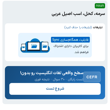
noun
سرمه، کحل، اسب اصیل عربی
تبلیغات
(تبلیغات را حذف کنید)
سطح واقعی لغات انگلیسیت رو بدون!
CEFR
تست رایگان · ۳۰ سوال · نتیجه فوری
شروع تست