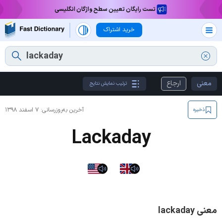
تست رایگان تعیین سطح واژگان انگلیسی
خرید اشتراک
معنی
ارجاع
ترتیب نمایش نتایج
آخرین به‌روزرسانی:
۷ اسفند ۱۳۹۸
ذخیره
Lackaday
معنی lackaday