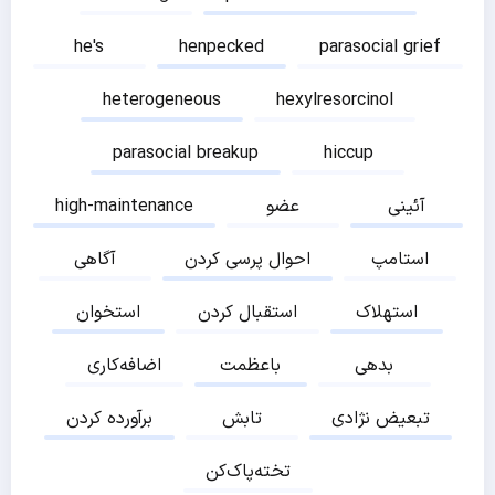
he's
henpecked
parasocial grief
heterogeneous
hexylresorcinol
parasocial breakup
hiccup
آئینی
عضو
high-maintenance
استامپ
احوال پرسی کردن
آگاهی
استهلاک
استقبال کردن
استخوان
بدهی
باعظمت
اضافه‌کاری
تبعیض نژادی
تابش
برآورده کردن
تخته‌پاک‌کن