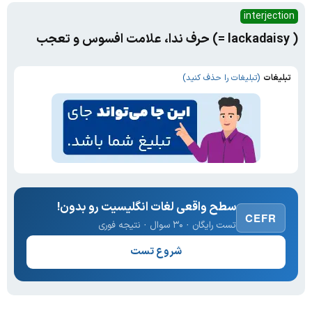
interjection
( lackadaisy =) حرف ندا، علامت افسوس و تعجب
تبلیغات
(تبلیغات را حذف کنید)
سطح واقعی لغات انگلیسیت رو بدون!
CEFR
تست رایگان · ۳۰ سوال · نتیجه فوری
شروع تست