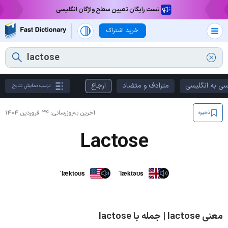
تست رایگان تعیین سطح واژگان انگلیسی
خرید اشتراک
سی به انگلیسی
مترادف و متضاد
ارجاع
ترتیب نمایش نتایج
آخرین به‌روزرسانی:
۲۴ فروردین ۱۴۰۴
ذخیره
Lactose
ˈlæktoʊs
ˈlæktəʊs
معنی lactose | جمله با lactose