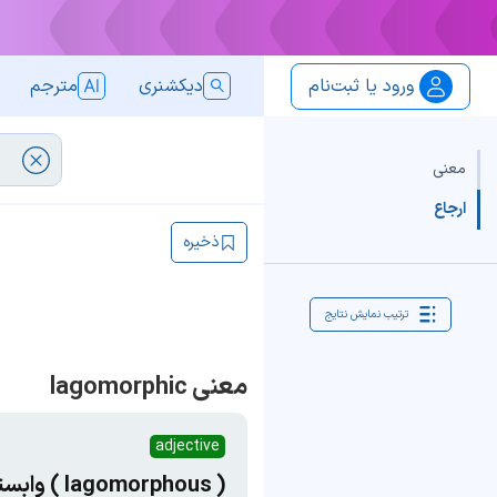
ورود یا ثبت‌نام
دیکشنری
مترجم
معنی
ارجاع
ذخیره
ترتیب نمایش نتایج
معنی lagomorphic
adjective
( lagomorphous ) وابسته به پستانداران جونده دو ردیف دندانی