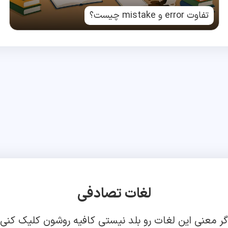
تفاوت error و mistake چیست؟
لغات تصادفی
گر معنی این لغات رو بلد نیستی کافیه روشون کلیک کنی!