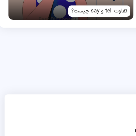
تفاوت tell و say چیست؟