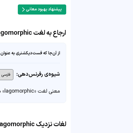
پیشنهاد بهبود معانی
ارجاع به لغت lagomorphic
از آن‌جا که فست‌دیکشنری به عنوان 
شیوه‌ی رفرنس‌دهی:
معنی لغت «lagomorphic» در
لغات نزدیک lagomorphic