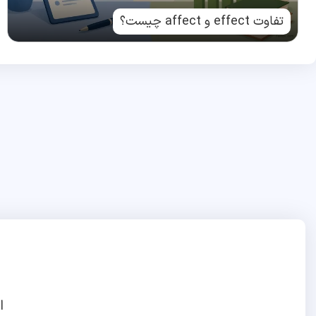
تفاوت effect و affect چیست؟
ا