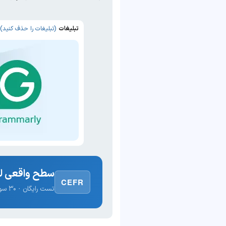
تبلیغات
(تبلیغات را حذف کنید)
سطح واقعی لغ
CEFR
تست رایگان · ۳۰ سوال · نتیجه فوری