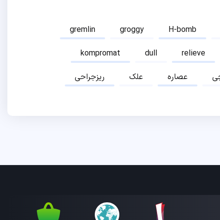
gremlin
groggy
H-bomb
kompromat
dull
relieve
ی
عصاره
علک
ریزجراحی