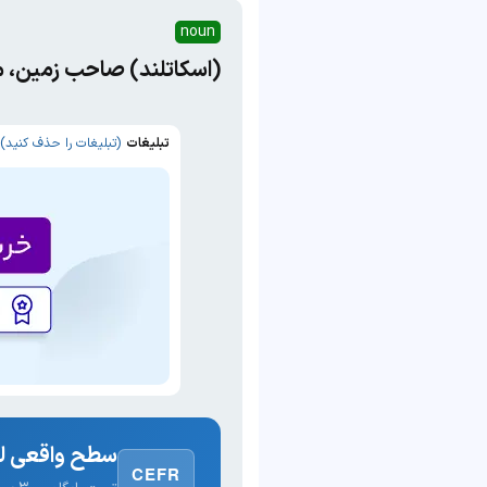
noun
(اسکاتلند) صاحب زمین، م
تبلیغات
(تبلیغات را حذف کنید)
سطح واقعی لغ
CEFR