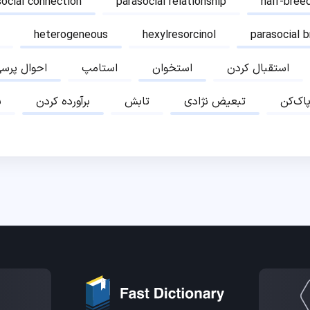
social connection
parasocial relationship
half-bree
heterogeneous
hexylresorcinol
parasocial 
استقبال کردن
استخوان
استامپ
احوال پرس
پاک‌کن
تبعیض نژادی
تابش
برآورده کردن
ب