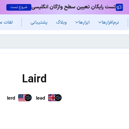
تست رایگان تعیین سطح واژگان انگلیسی
شروع تست
نرم‌افزار‌ها
ابزارها
وبلاگ
پشتیبانی
لغات م
Laird
lerd
leəd