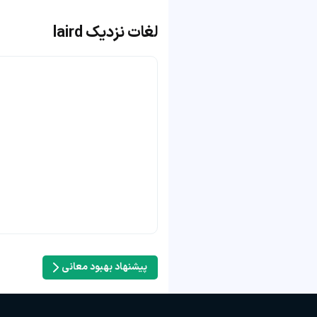
لغات نزدیک laird
پیشنهاد بهبود معانی