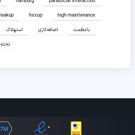
d
hamburg
parasocial interaction
breakup
hiccup
high-maintenance
باعظمت
اضافه‌کاری
استهلاک
تخته‌