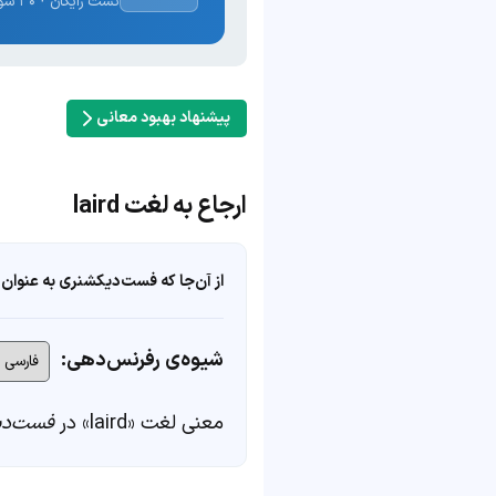
تست رایگان · ۳۰ سوال · نتیجه فوری
پیشنهاد بهبود معانی
ارجاع به لغت laird
از آن‌جا که فست‌دیکشنری به عنوان 
شیوه‌ی رفرنس‌دهی:
معنی لغت «laird» در
فست‌دی