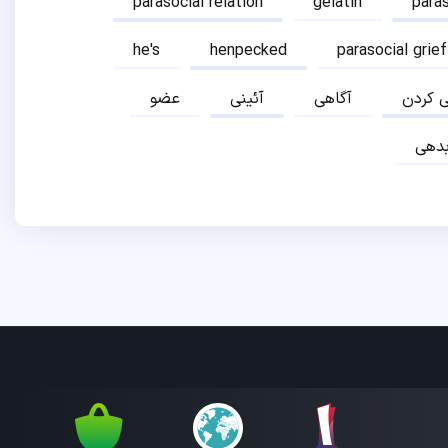
parasocial relation
gelatin
para
he's
henpecked
parasocial grief
ی کردن
آگاهی
آئینی
عضو
دهی