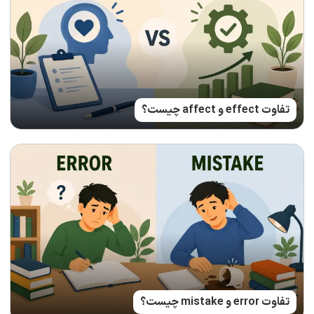
تفاوت effect و affect چیست؟
تفاوت error و mistake چیست؟