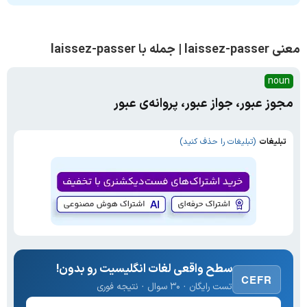
معنی laissez-passer | جمله با laissez-passer
noun
مجوز عبور، جواز عبور، پروانه‌ی عبور
تبلیغات
(تبلیغات را حذف کنید)
سطح واقعی لغات انگلیسیت رو بدون!
CEFR
تست رایگان · ۳۰ سوال · نتیجه فوری