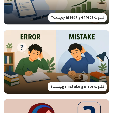
تفاوت effect و affect چیست؟
تفاوت error و mistake چیست؟