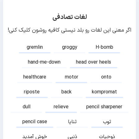
لغات تصادفی
اگر معنی این لغات رو بلد نیستی کافیه روشون کلیک کنی!
gremlin
groggy
H-bomb
hand-me-down
head over heels
healthcare
motor
onto
riposte
back
kompromat
dull
relieve
pencil sharpener
ثوب
ثنایا
pencil case
ذوحیات
ذنبی
خوش آمدید