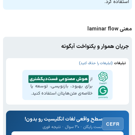
استفاده کرد.
معنی laminar flow
جریان هموار و یکنواخت آبگونه
تبلیغات
(تبلیغات را حذف کنید)
سطح واقعی لغات انگلیسیت رو بدون!
CEFR
تست رایگان · ۳۰ سوال · نتیجه فوری