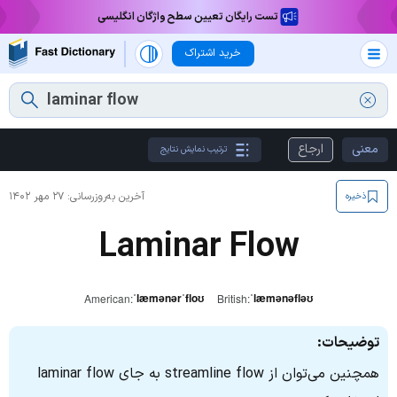
تست رایگان تعیین سطح واژگان انگلیسی
خرید اشتراک
معنی
ارجاع
ترتیب نمایش نتایج
آخرین به‌روزرسانی:
۲۷ مهر ۱۴۰۲
ذخیره
Laminar Flow
ˈlæmənərˈfloʊ
ˈlæmənəfləʊ
American:
British:
توضیحات:
همچنین می‌توان از streamline flow به‌ جای laminar flow