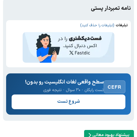
نامه تمبردار پستی
تبلیغات
(تبلیغات را حذف کنید)
سطح واقعی لغات انگلیسیت رو بدون!
CEFR
تست رایگان · ۳۰ سوال · نتیجه فوری
شروع تست
پیشنهاد بهبود معانی