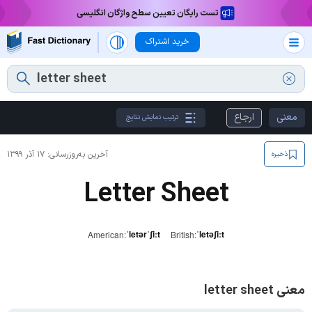
تست رایگان تعیین سطح واژگان انگلیسی
خرید اشتراک
معنی
ارجاع
ترتیب نمایش نتایج
آخرین به‌روزرسانی:
۱۷ آذر ۱۳۹۹
ذخیره
Letter Sheet
ˈletərˈʃiːt
ˈletəʃiːt
American:
British:
معنی letter sheet