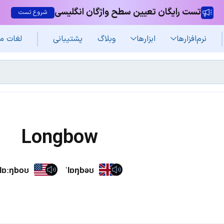
تست رایگان تعیین سطح واژگان انگلیسی
شروع تست
نرم‌افزار‌ها
ابزارها
وبلاگ
پشتیبانی
لغات م
Longbow
ˈlɒːŋboʊ
ˈlɒŋbəʊ