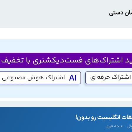
مان دستی
ات انگلیسیت رو بدون!