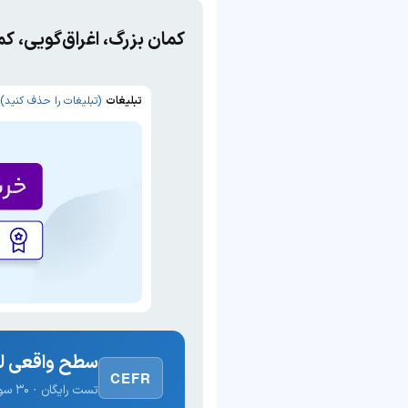
کمان بزرگ، اغراق‌گویی، ک
تبلیغات
(تبلیغات را حذف کنید)
سطح واقعی لغ
CEFR
تست رایگان · ۳۰ سوال · نتیجه فوری