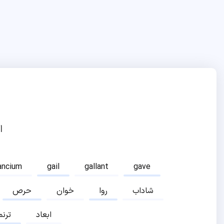
ا
ancium
gail
gallant
gave
شاداب
روا
خوان
حرص
ابعاد
ترنم