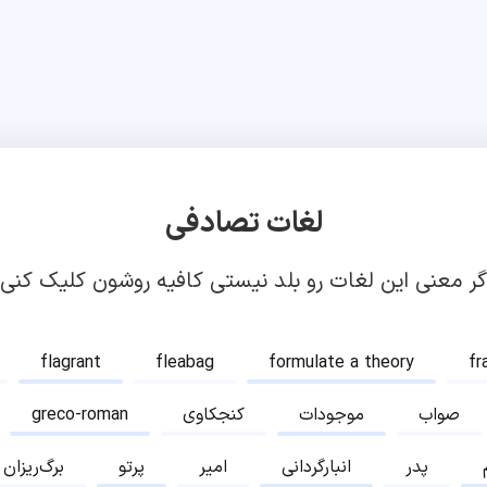
لغات تصادفی
گر معنی این لغات رو بلد نیستی کافیه روشون کلیک کنی!
flagrant
fleabag
formulate a theory
fr
صواب
موجودات
کنجکاوی
greco-roman
پدر
انبارگردانی
امیر
پرتو
برگ‌ریزان