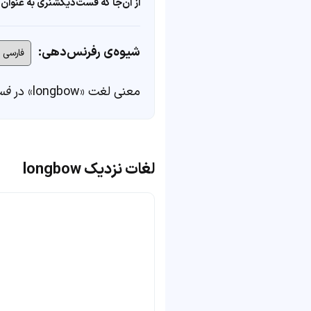
از آن‌جا که فست‌دیکشنری به عنوان 
شیوه‌ی رفرنس‌دهی:
معنی لغت «longbow» در
فس
لغات نزدیک longbow