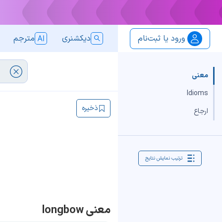
ورود یا ثبت‌نام
دیکشنری
مترجم
معنی
Idioms
ذخیره
ارجاع
ترتیب نمایش نتایج
معنی longbow