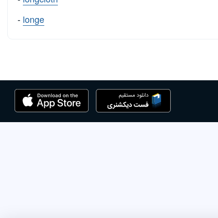
-
longe