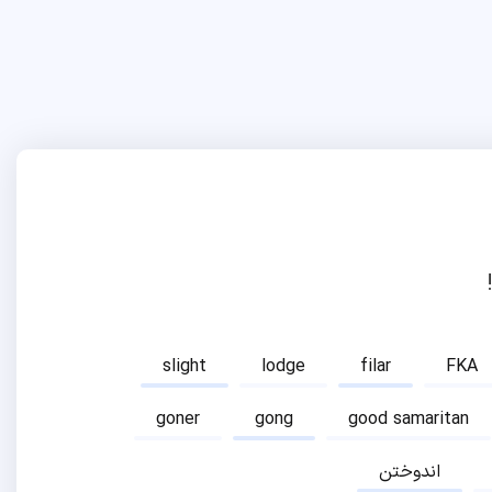
slight
lodge
filar
FKA
goner
gong
good samaritan
اندوختن