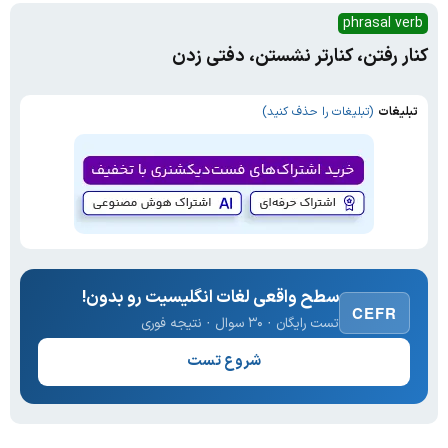
phrasal verb
کنار رفتن، کنارتر نشستن، دفتی زدن
تبلیغات
(تبلیغات را حذف کنید)
سطح واقعی لغات انگلیسیت رو بدون!
CEFR
تست رایگان · ۳۰ سوال · نتیجه فوری
شروع تست