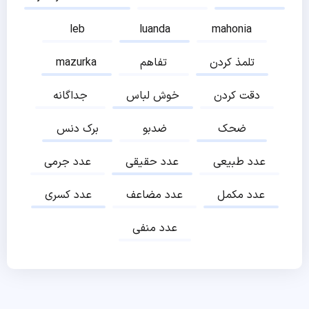
leb
luanda
mahonia
تلمذ کردن
تفاهم
mazurka
دقت کردن
خوش لباس
جداگانه
ضحک
ضدبو
برک دنس
عدد طبیعی
عدد حقیقی
عدد جرمی
عدد مکمل
عدد مضاعف
عدد کسری
عدد منفی