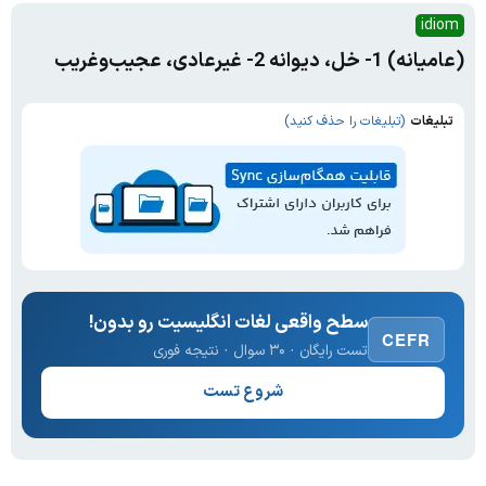
idiom
(عامیانه) 1- خل، دیوانه 2- غیرعادی، عجیب‌و‌غریب
تبلیغات
(تبلیغات را حذف کنید)
سطح واقعی لغات انگلیسیت رو بدون!
CEFR
تست رایگان · ۳۰ سوال · نتیجه فوری
شروع تست