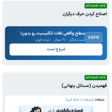
phrasal verb
اصلاح کردن حرف دیگران
سطح واقعی لغات انگلیسیت رو بدون!
CEFR
تست رایگان · ۳۰ سوال · نتیجه فوری
شروع تست
phrasal verb
فهمیدن (مسائل پنهانی)
تبلیغات
(تبلیغات را حذف کنید)