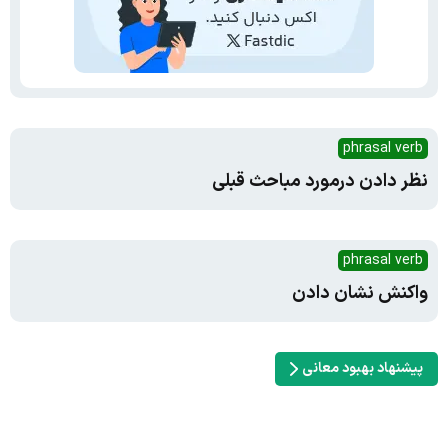
phrasal verb
نظر دادن درمورد مباحث قبلی
phrasal verb
واکنش نشان دادن
پیشنهاد بهبود معانی