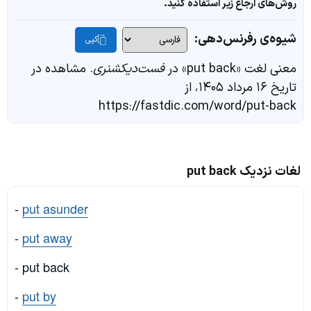
روش‌های ارجاع زیر استفاده کنید.
شیوه‌ی رفرنس‌دهی:
کپی
معنی لغت «put back» در
فست‌دیکشنری
. مشاهده در
تاریخ ۱۶ مرداد ۱۴۰۵، از
https://fastdic.com/word/put-back
لغات نزدیک put back
-
put asunder
-
put away
- put back
-
put by