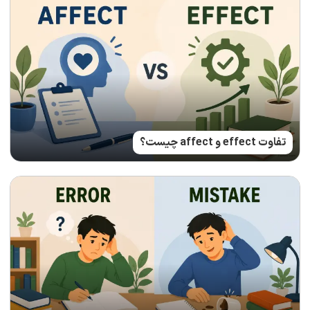
تفاوت effect و affect چیست؟