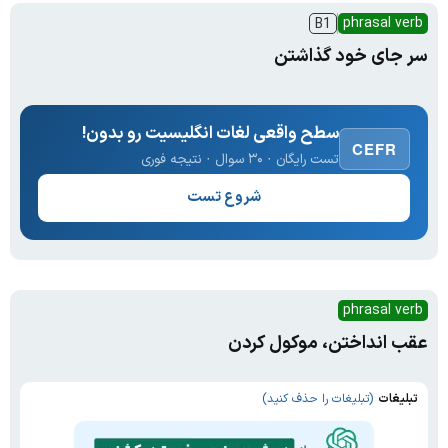
phrasal verb
B1
سر جای خود گذاشتن
سطح واقعی لغات انگلیسیت رو بدون!
CEFR
تست رایگان · ۳۰ سوال · نتیجه فوری
شروع تست
phrasal verb
عقب انداختن، موکول کردن
تبلیغات
(تبلیغات را حذف کنید)