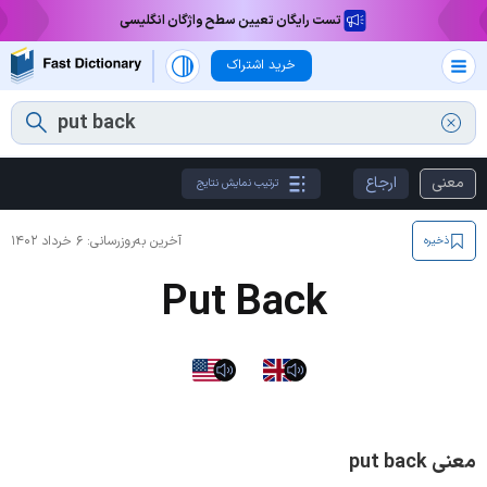
تست رایگان تعیین سطح واژگان انگلیسی
خرید اشتراک
معنی
ارجاع
ترتیب نمایش نتایج
آخرین به‌روزرسانی:
۶ خرداد ۱۴۰۲
ذخیره
Put Back
معنی put back