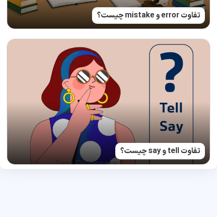
تفاوت error و mistake چیست؟
تفاوت tell و say چیست؟