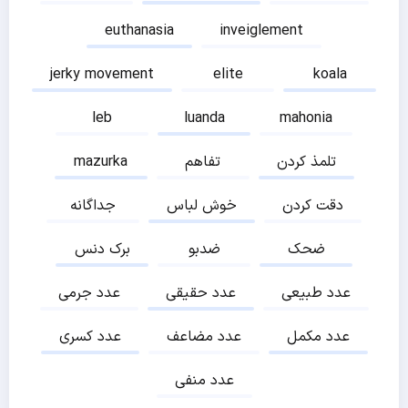
euthanasia
inveiglement
jerky movement
elite
koala
leb
luanda
mahonia
تلمذ کردن
تفاهم
mazurka
دقت کردن
خوش لباس
جداگانه
ضحک
ضدبو
برک دنس
عدد طبیعی
عدد حقیقی
عدد جرمی
عدد مکمل
عدد مضاعف
عدد کسری
عدد منفی