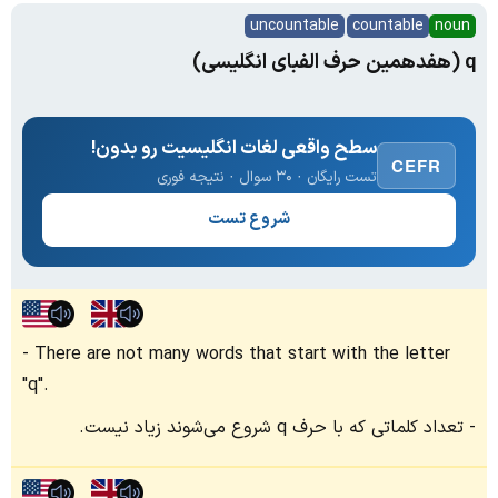
uncountable
countable
noun
q (هفدهمین حرف الفبای انگلیسی)
سطح واقعی لغات انگلیسیت رو بدون!
CEFR
تست رایگان · ۳۰ سوال · نتیجه فوری
شروع تست
There are not many words that start with the letter
"q".
تعداد کلماتی که با حرف q شروع می‌شوند زیاد نیست.