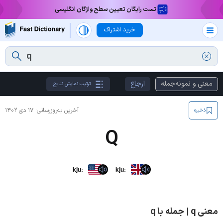
تست رایگان تعیین سطح واژگان انگلیسی
خرید اشتراک
معنی و نمونه‌جمله
ارجاع
ترتیب نمایش نتایج
آخرین به‌روزرسانی:
۱۷ دی ۱۴۰۲
ذخیره
Q
kjuː
kjuː
معنی q | جمله با q