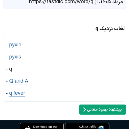
مرداد ۱۴۰۵، از https://fastdic.com/word/q
لغات نزدیک q
-
pyxie
-
pyxis
- q
-
Q and A
-
q fever
پیشنهاد بهبود معانی