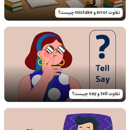
تفاوت error و mistake چیست؟
تفاوت tell و say چیست؟