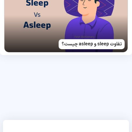
تفاوت sleep و asleep چیست؟