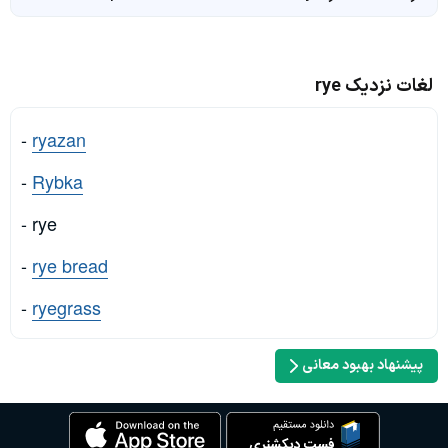
لغات نزدیک rye
-
ryazan
-
Rybka
- rye
-
rye bread
-
ryegrass
پیشنهاد بهبود معانی