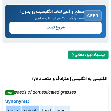
سطح واقعی لغات انگلیسیت رو بدون!
CEFR
تست رایگان · ۳۰ سوال · نتیجه فوری
شروع تست
پیشنهاد بهبود معانی
انگلیسی به انگلیسی | مترادف و متضاد rye
seeds of domesticated grasses
noun
Synonyms:
grain
cereal
feed
grass