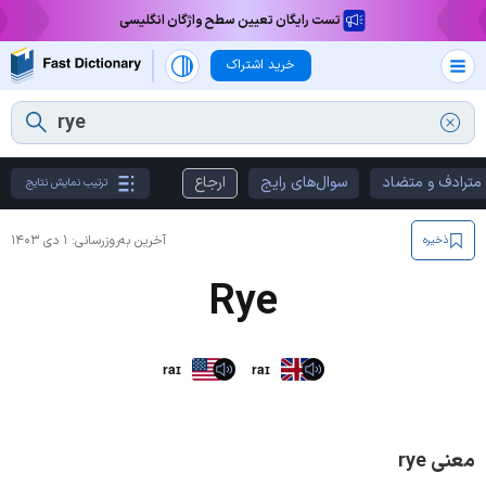
تست رایگان تعیین سطح واژگان انگلیسی
خرید اشتراک
مترادف و متضاد
سوال‌های رایج
ارجاع
ترتیب نمایش نتایج
آخرین به‌روزرسانی:
۱ دی ۱۴۰۳
ذخیره
Rye
raɪ
raɪ
معنی rye