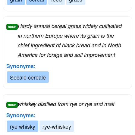
Hardy annual cereal grass widely cultivated
noun
in northern Europe where its grain is the
chief ingredient of black bread and in North
America for forage and soil improvement
Synonyms:
Secale cereale
whiskey distilled from rye or rye and malt
noun
Synonyms:
rye whisky
rye-whiskey