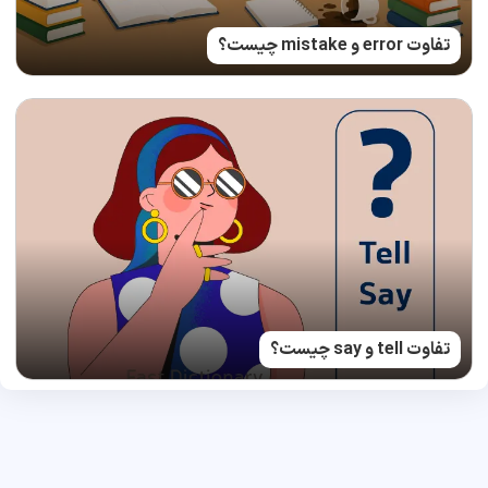
تفاوت error و mistake چیست؟
تفاوت tell و say چیست؟