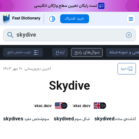
تست رایگان تعیین سطح واژگان انگلیسی
خرید اشتراک
نی و نمونه‌جمله
سوال‌های رایج
ارجاع
ترتیب نمایش نتایج
آخرین به‌روزرسانی:
۲۰ مهر ۱۴۰۳
ذخیره
Skydive
ˈskaɪˌdaɪv
ˈskaɪˌdaɪv
skydives
skydived
skydived
گذشته‌ی ساده:
شکل سوم:
سوم‌شخص مفرد: