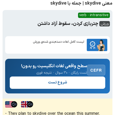
معنی skydive | جمله با skydive
verb - intransitive
چتربازی کردن، سقوط آزاد داشتن
ورزش
لیست کامل لغات دسته‌بندی شده‌ی ورزش
سطح واقعی لغات انگلیسیت رو بدون!
CEFR
تست رایگان · ۳۰ سوال · نتیجه فوری
شروع تست
They plan to skydive over the ocean this summer.