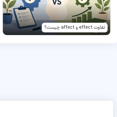
تفاوت effect و affect چیست؟