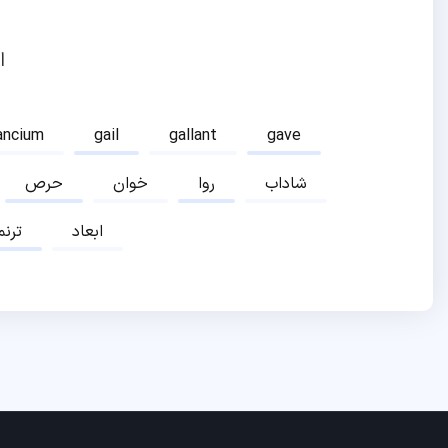
ا
ancium
gail
gallant
gave
شاداب
روا
خوان
حرص
ابعاد
ترنم