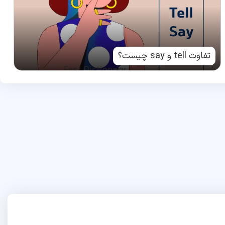
تفاوت tell و say چیست؟