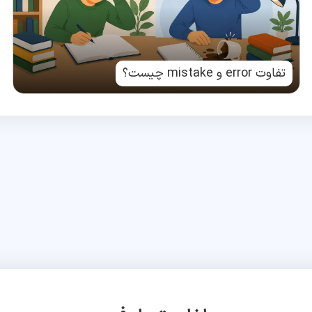
تفاوت error و mistake چیست؟