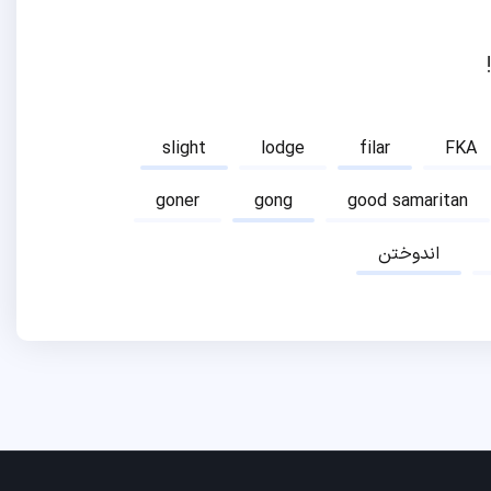
slight
lodge
filar
FKA
goner
gong
good samaritan
اندوختن