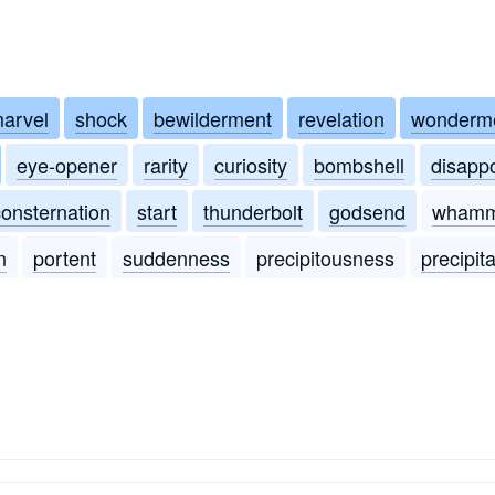
arvel
shock
bewilderment
revelation
wonderm
eye-opener
rarity
curiosity
bombshell
disapp
consternation
start
thunderbolt
godsend
wham
n
portent
suddenness
precipitousness
precipit