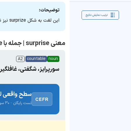
توضیحات:
ترتیب نمایش نتایج
این لغت به شکل surprize نیز نوشته می‌شود ولی شکل نوشتاری surprise رایج است.
معنی surprise | جمله با surprise
countable
noun
A2
سورپرایز، شگفتی، غافلگیر
سطح واقعی لغ
CEFR
تست رایگان · ۳۰ سوال · نتیجه فوری