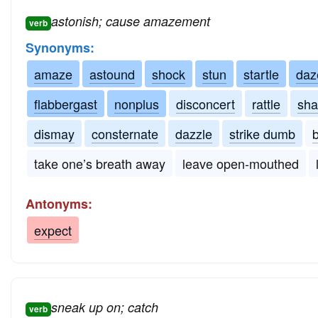
astonish; cause amazement
verb
Synonyms:
amaze
astound
shock
stun
startle
daz
flabbergast
nonplus
disconcert
rattle
sha
dismay
consternate
dazzle
strike dumb
take one’s breath away
leave open-mouthed
Antonyms:
expect
sneak up on; catch
verb