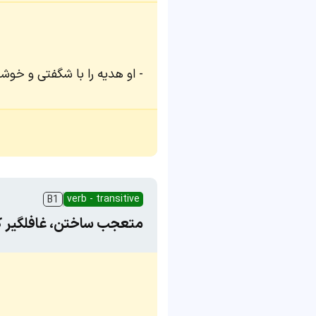
او هدیه را با شگفتی و خوشح
verb - transitive
B1
متعجب ساختن، غافلگیر کر