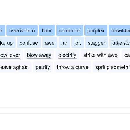
e
overwhelm
floor
confound
perplex
bewilde
ke up
confuse
awe
jar
jolt
stagger
take ab
bowl over
blow away
electrify
strike with awe
ca
leave aghast
petrify
throw a curve
spring someth