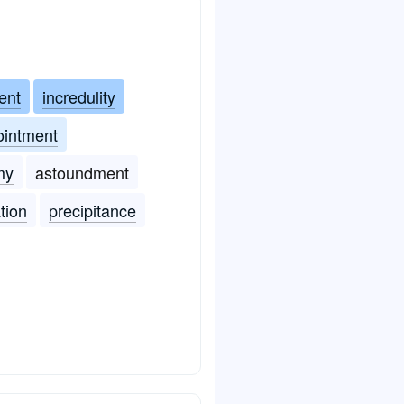
ent
incredulity
ointment
my
astoundment
ation
precipitance