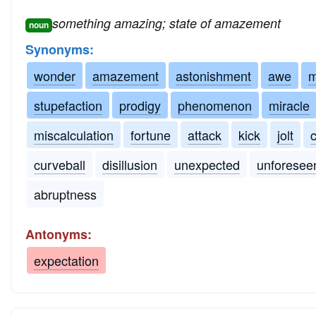
something amazing; state of amazement
noun
Synonyms:
wonder
amazement
astonishment
awe
m
stupefaction
prodigy
phenomenon
miracle
miscalculation
fortune
attack
kick
jolt
curveball
disillusion
unexpected
unforesee
abruptness
Antonyms:
expectation