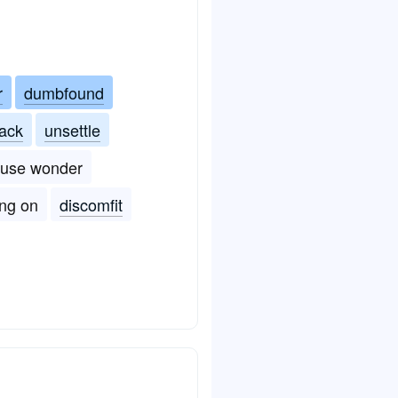
r
dumbfound
ack
unsettle
use wonder
ing on
discomfit