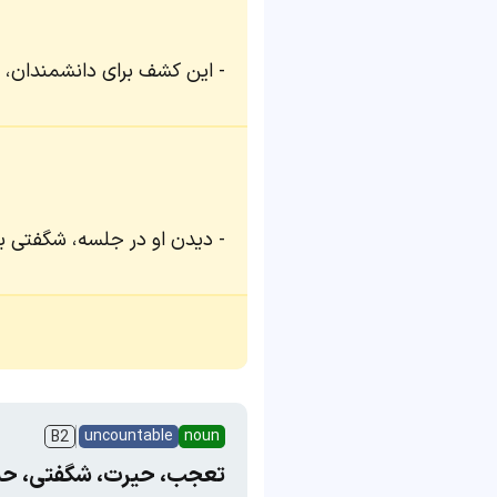
این کشف برای دانشمندان، ات
دیدن او در جلسه، شگفتی بز
uncountable
noun
B2
تعجب، حیرت، شگفتی، حس