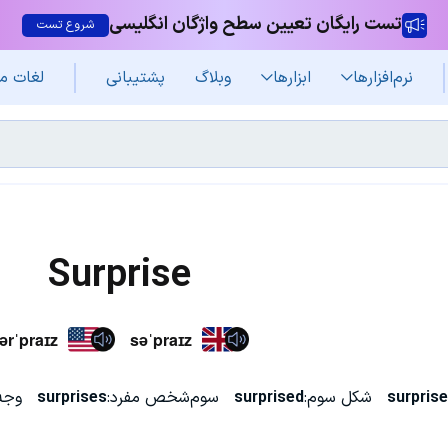
تست رایگان تعیین سطح واژگان انگلیسی
شروع تست
نرم‌افزار‌ها
ابزارها
وبلاگ
پشتیبانی
لغات م
Surprise
ərˈpraɪz
səˈpraɪz
surpris
شکل سوم:
surprised
سوم‌شخص مفرد:
surprises
وجه