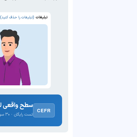
تبلیغات
(تبلیغات را حذف کنید)
سطح واقعی لغ
CEFR
تست رایگان · ۳۰ سوال · نتیجه فوری