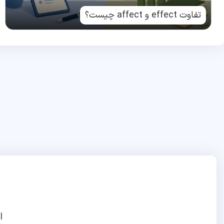
تفاوت effect و affect چیست؟
ا