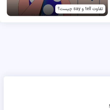
تفاوت tell و say چیست؟