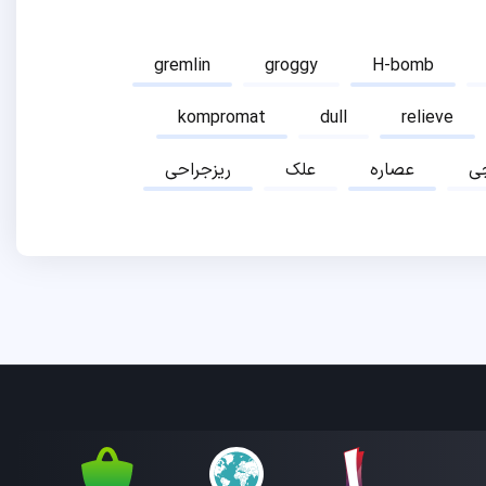
gremlin
groggy
H-bomb
kompromat
dull
relieve
ی
عصاره
علک
ریزجراحی