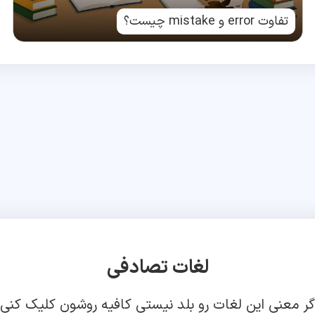
تفاوت error و mistake چیست؟
لغات تصادفی
گر معنی این لغات رو بلد نیستی کافیه روشون کلیک کنی!