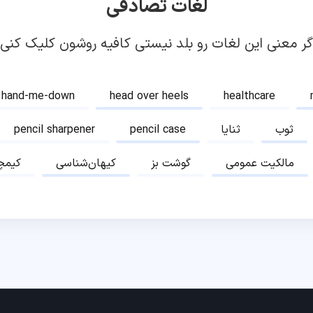
لغات تصادفی
گر معنی این لغات رو بلد نیستی کافیه روشون کلیک کنی!
hand-me-down
head over heels
healthcare
ثوب
ثنایا
pencil case
pencil sharpener
مالکیت عمومی
گوشت بز
کیهان‌شناسی
کیمچ