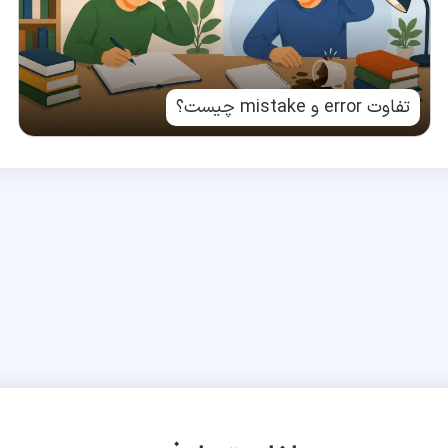
تفاوت error و mistake چیست؟