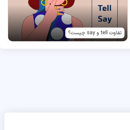
تفاوت tell و say چیست؟