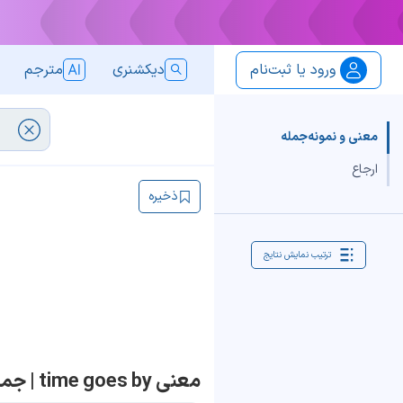
ورود یا ثبت‌نام
دیکشنری
مترجم
معنی و نمونه‌جمله
ارجاع
ذخیره
ترتیب نمایش نتایج
معنی time goes by | جمله با time goes by