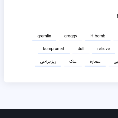
gremlin
groggy
H-bomb
kompromat
dull
relieve
ی
عصاره
علک
ریزجراحی