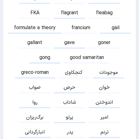
FKA
flagrant
fleabag
formulate a theory
francium
gail
gallant
gave
goner
gong
good samaritan
موجودات
کنجکاوی
greco-roman
خوان
حرص
صواب
اندوختن
شاداب
روا
امیر
پرتو
برگ‌ریزان
ترنم
پدر
انبارگردانی