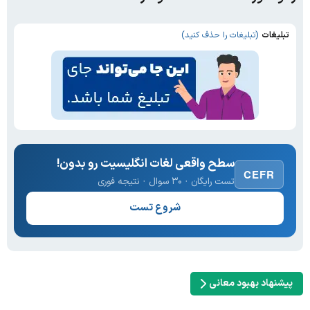
تبلیغات
(تبلیغات را حذف کنید)
سطح واقعی لغات انگلیسیت رو بدون!
CEFR
تست رایگان · ۳۰ سوال · نتیجه فوری
شروع تست
پیشنهاد بهبود معانی