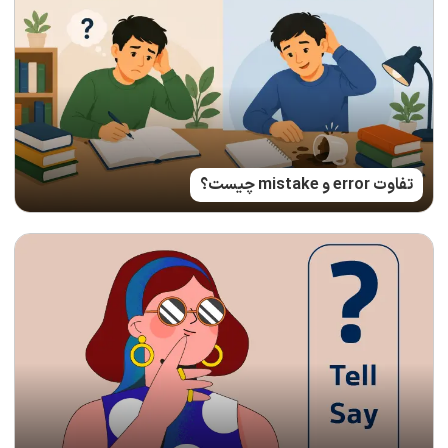
تفاوت error و mistake چیست؟