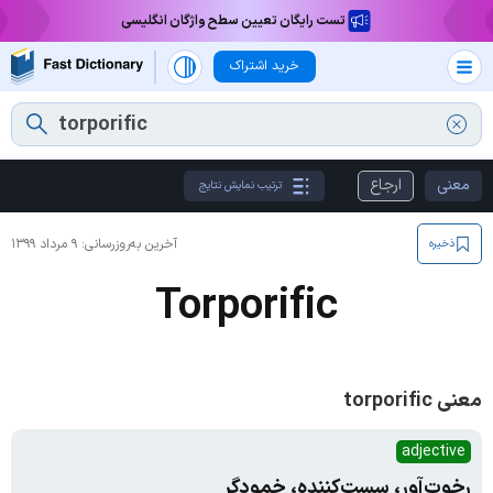
تست رایگان تعیین سطح واژگان انگلیسی
خرید اشتراک
معنی
ارجاع
ترتیب نمایش نتایج
آخرین به‌روزرسانی:
۹ مرداد ۱۳۹۹
ذخیره
Torporific
معنی torporific
adjective
رخوت‌آور، سست‌کننده، خمودگر