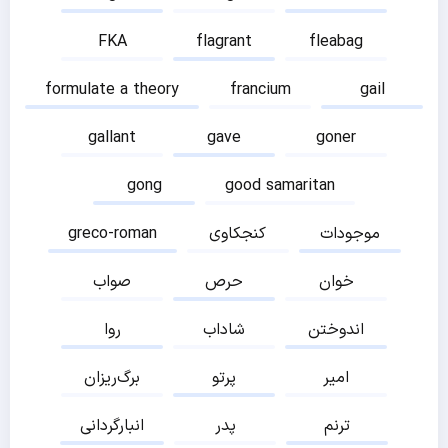
FKA
flagrant
fleabag
formulate a theory
francium
gail
gallant
gave
goner
gong
good samaritan
موجودات
کنجکاوی
greco-roman
خوان
حرص
صواب
اندوختن
شاداب
روا
امیر
پرتو
برگ‌ریزان
ترنم
پدر
انبارگردانی