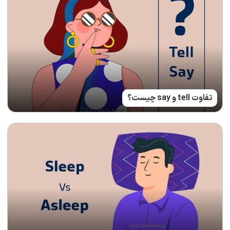
تفاوت tell و say چیست؟