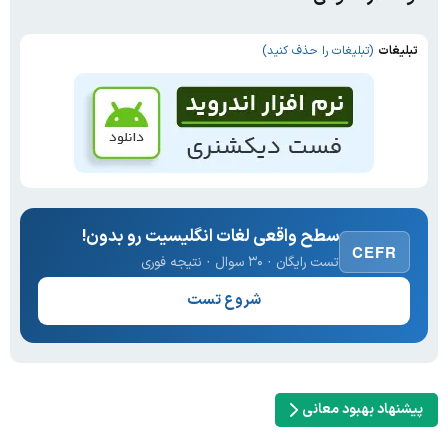
تبلیغات
(تبلیغات را حذف کنید)
سطح واقعی لغات انگلیسیت رو بدون!
CEFR
تست رایگان · ۳۰ سوال · نتیجه فوری
شروع تست
پیشنهاد بهبود معانی