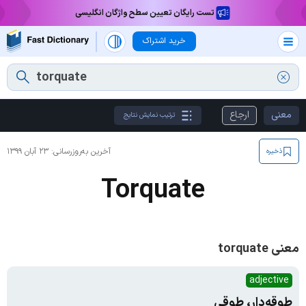
تست رایگان تعیین سطح واژگان انگلیسی
خرید اشتراک
معنی
ارجاع
ترتیب نمایش نتایج
آخرین به‌روزرسانی:
۲۳ آبان ۱۳۹۹
ذخیره
Torquate
معنی torquate
adjective
طوقه‌دار، طوقی