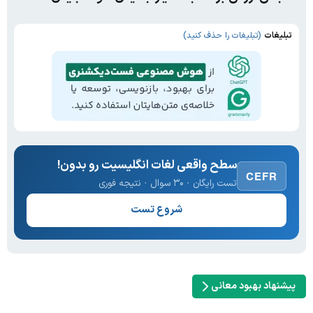
تبلیغات
(تبلیغات را حذف کنید)
سطح واقعی لغات انگلیسیت رو بدون!
CEFR
تست رایگان · ۳۰ سوال · نتیجه فوری
شروع تست
پیشنهاد بهبود معانی