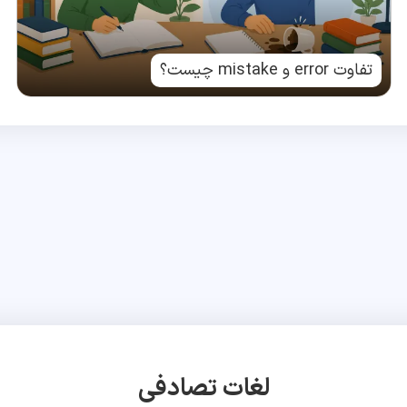
تفاوت error و mistake چیست؟
لغات تصادفی