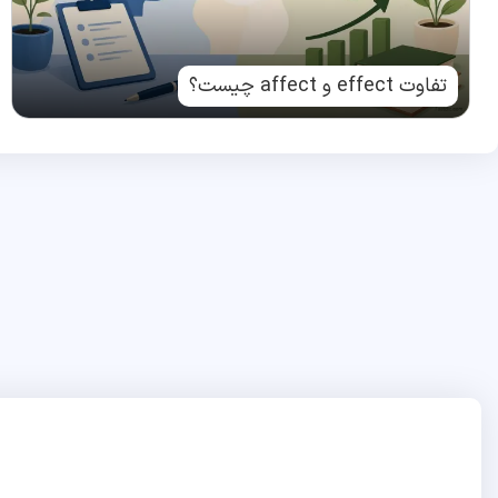
تفاوت effect و affect چیست؟