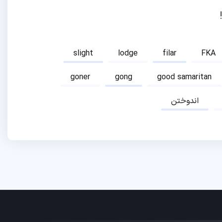
slight
lodge
filar
FKA
goner
gong
good samaritan
اندوختن