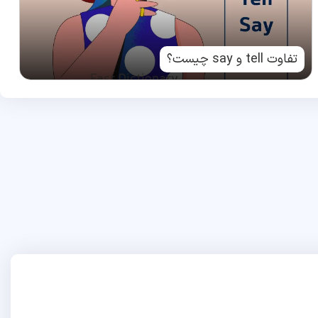
تفاوت tell و say چیست؟