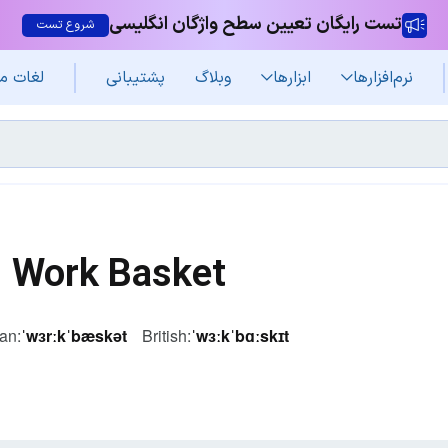
تست رایگان تعیین سطح واژگان انگلیسی
شروع تست
نرم‌افزار‌ها
ابزارها
وبلاگ
پشتیبانی
لغات م
Work Basket
an:
ˈwɜrːkˈbæskət
British:
ˈwɜːkˈbɑːskɪt