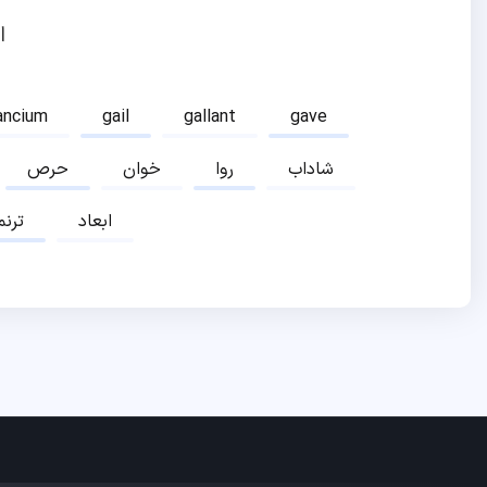
ا
ancium
gail
gallant
gave
شاداب
روا
خوان
حرص
ابعاد
ترنم