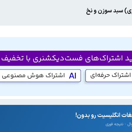
ری) سبد سوزن و نخ
ات انگلیسیت رو بدون!