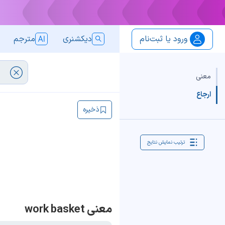
ورود یا ثبت‌نام
دیکشنری
مترجم
معنی
ارجاع
ذخیره
ترتیب نمایش نتایج
معنی work basket