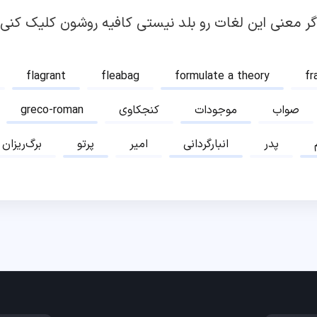
گر معنی این لغات رو بلد نیستی کافیه روشون کلیک کنی!
flagrant
fleabag
formulate a theory
fr
صواب
موجودات
کنجکاوی
greco-roman
پدر
انبارگردانی
امیر
پرتو
برگ‌ریزان