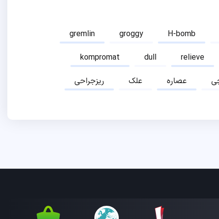
gremlin
groggy
H-bomb
kompromat
dull
relieve
ی
عصاره
علک
ریزجراحی