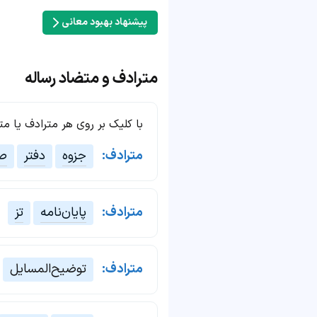
پیشنهاد بهبود معانی
مترادف و متضاد رساله
با کلیک بر روی هر مترادف یا م
مترادف:
جزوه
دفتر
ص
مترادف:
پایان‌نامه
تز
مترادف:
توضیح‌المسایل