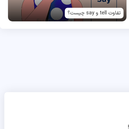
تفاوت tell و say چیست؟