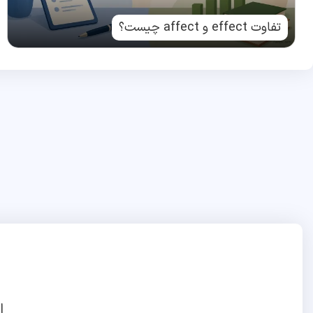
تفاوت effect و affect چیست؟
ا