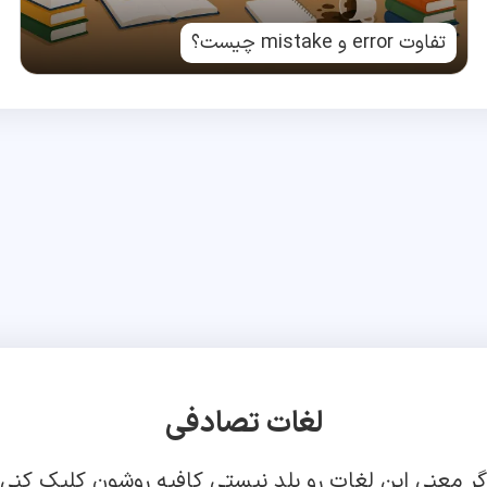
تفاوت error و mistake چیست؟
لغات تصادفی
گر معنی این لغات رو بلد نیستی کافیه روشون کلیک کنی!