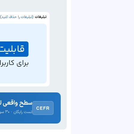
تبلیغات
(تبلیغات را حذف کنید)
سطح واقعی لغ
CEFR
تست رایگان · ۳۰ سوال · نتیجه فوری