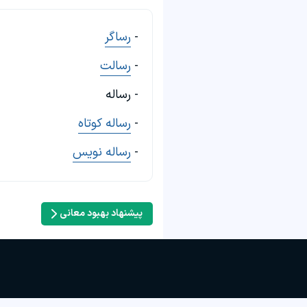
-
رساگر
-
رسالت
- رساله
-
رساله کوتاه
-
رساله نویس
پیشنهاد بهبود معانی