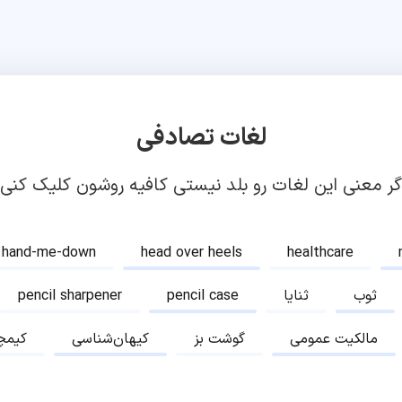
لغات تصادفی
گر معنی این لغات رو بلد نیستی کافیه روشون کلیک کنی!
hand-me-down
head over heels
healthcare
ثوب
ثنایا
pencil case
pencil sharpener
مالکیت عمومی
گوشت بز
کیهان‌شناسی
کیمچ