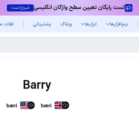
تست رایگان تعیین سطح واژگان انگلیسی
شروع تست
نرم‌افزار‌ها
ابزارها
وبلاگ
پشتیبانی
لغات م
Barry
ˈbæri
ˈbæri