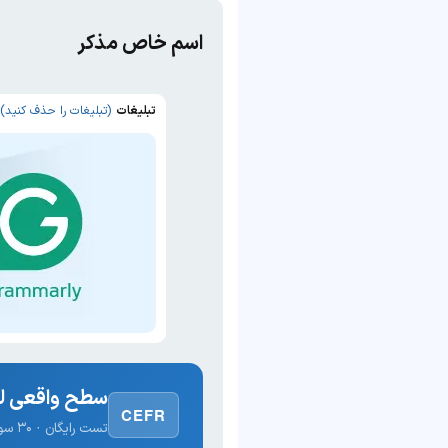
اسم خاص مذکر
تبلیغات
(تبلیغات را حذف کنید)
سطح واقعی لغ
CEFR
تست رایگان · ۳۰ سوال · نتیجه فوری