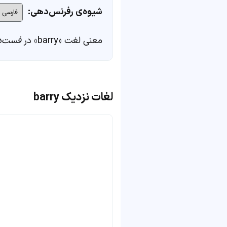
شیوه‌ی رفرنس‌دهی:
معنی لغت «barry» در
فست‌د
لغات نزدیک barry