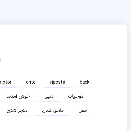
ا
motor
onto
riposte
back
ذوحیات
ذنبی
خوش آمدید
مقل
ملحق شدن
منجر شدن