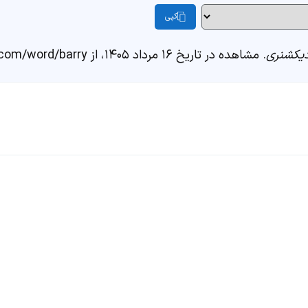
کپی
یکشنری
. مشاهده در تاریخ ۱۶ مرداد ۱۴۰۵، از https://fastdic.com/word/barry