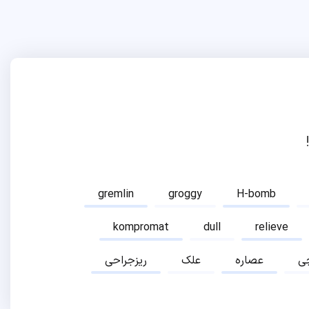
gremlin
groggy
H-bomb
kompromat
dull
relieve
ی
عصاره
علک
ریزجراحی