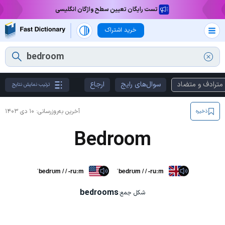
تست رایگان تعیین سطح واژگان انگلیسی
خرید اشتراک
مترادف و متضاد
سوال‌های رایج
ارجاع
ترتیب نمایش نتایج
آخرین به‌روزرسانی:
۱۰ دی ۱۴۰۳
ذخیره
Bedroom
ˈbedrʊm / / -ruːm
ˈbedrʊm / / -ruːm
bedrooms
شکل جمع: