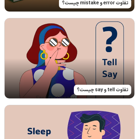
تفاوت error و mistake چیست؟
تفاوت tell و say چیست؟