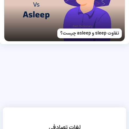
تفاوت sleep و asleep چیست؟
لغات تصادفی