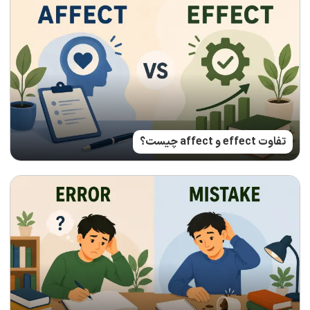
تفاوت effect و affect چیست؟