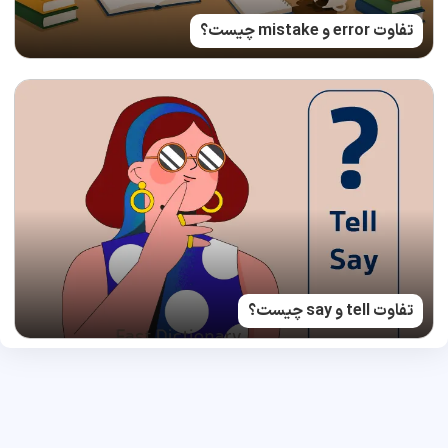
تفاوت error و mistake چیست؟
تفاوت tell و say چیست؟