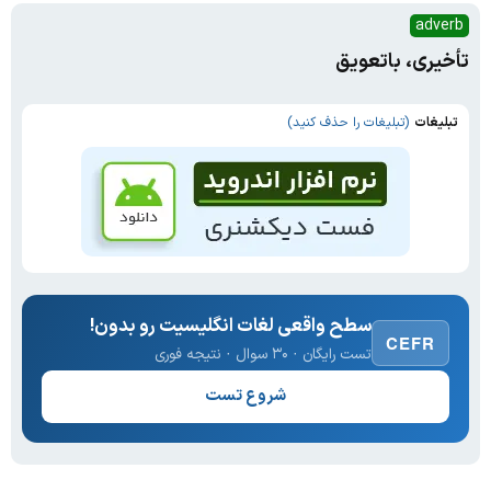
adverb
تأخیری، باتعویق
تبلیغات
(تبلیغات را حذف کنید)
سطح واقعی لغات انگلیسیت رو بدون!
CEFR
تست رایگان · ۳۰ سوال · نتیجه فوری
شروع تست