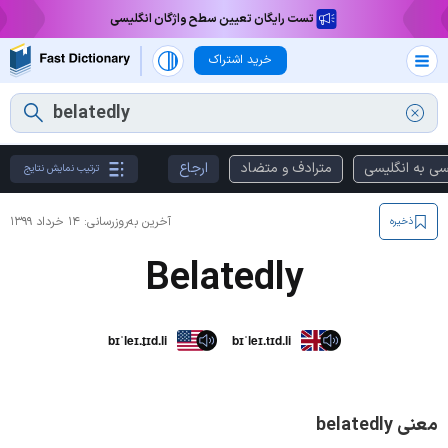
تست رایگان تعیین سطح واژگان انگلیسی
خرید اشتراک
سی به انگلیسی
مترادف و متضاد
ارجاع
ترتیب نمایش نتایج
آخرین به‌روزرسانی:
۱۴ خرداد ۱۳۹۹
ذخیره
Belatedly
bɪˈleɪ.t̬ɪd.li
bɪˈleɪ.tɪd.li
معنی belatedly