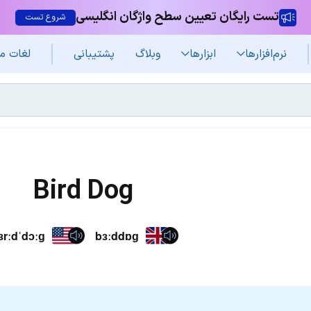
تست رایگان تعیین سطح واژگان انگلیسی
شروع تست
نرم‌افزار‌ها
ابزارها
وبلاگ
پشتیبانی
لغات م
Bird Dog
ɜrːdˈdɔːɡ
bɜːddɒɡ