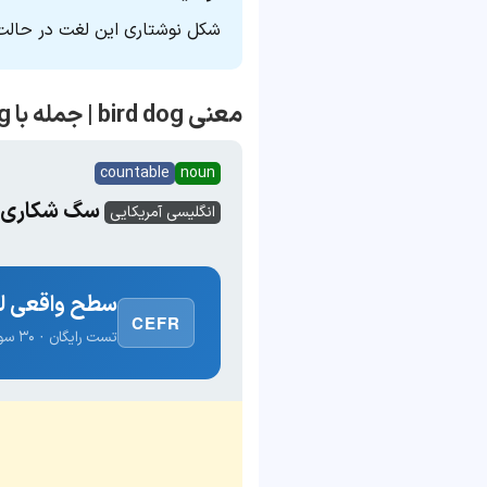
شکل نوشتاری این لغت در حالت فعل (rd-dog
معنی bird dog | جمله با bird dog
countable
noun
سگ شکاری
انگلیسی آمریکایی
سطح واقعی لغ
CEFR
تست رایگان · ۳۰ سوال · نتیجه فوری