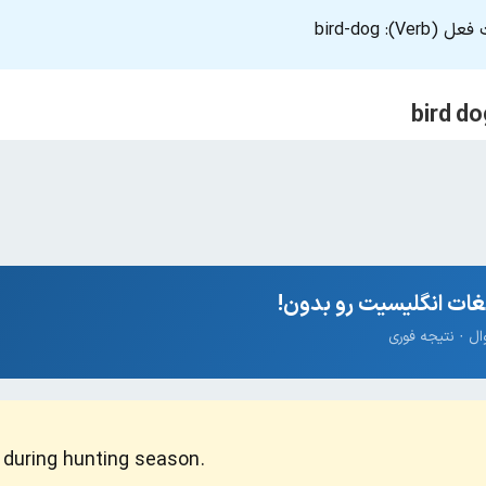
Verb): bi
ات انگلیسیت رو بدون!
s during hunting season.