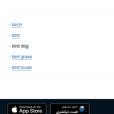
-
birch
-
bird
- bird dog
-
bird grass
-
bird louse