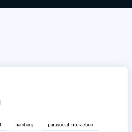
ا
d
hamburg
parasocial interaction