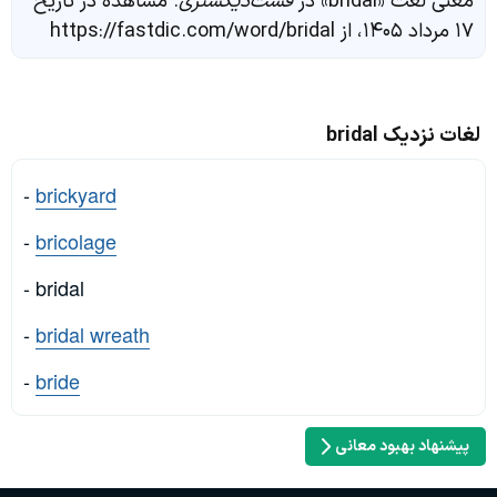
معنی لغت «bridal» در
فست‌دیکشنری
. مشاهده در تاریخ
۱۷ مرداد ۱۴۰۵، از https://fastdic.com/word/bridal
لغات نزدیک bridal
-
brickyard
-
bricolage
- bridal
-
bridal wreath
-
bride
پیشنهاد بهبود معانی