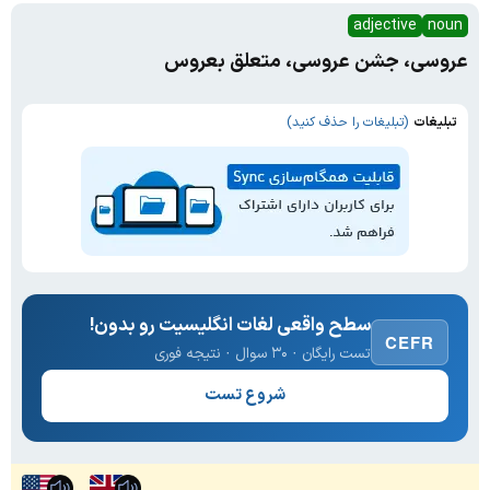
adjective
noun
عروسی، جشن عروسی، متعلق بعروس
تبلیغات
(تبلیغات را حذف کنید)
سطح واقعی لغات انگلیسیت رو بدون!
CEFR
تست رایگان · ۳۰ سوال · نتیجه فوری
شروع تست