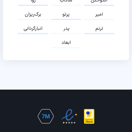
اندوختن
شاداب
روا
امیر
پرتو
برگ‌ریزان
ترنم
پدر
انبارگردانی
ابعاد