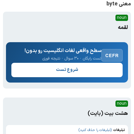
معنی byte
noun
لقمه
سطح واقعی لغات انگلیسیت رو بدون!
CEFR
تست رایگان · ۳۰ سوال · نتیجه فوری
شروع تست
noun
هشت بیت (بایت)
تبلیغات
(تبلیغات را حذف کنید)