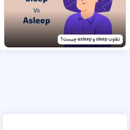
تفاوت sleep و asleep چیست؟