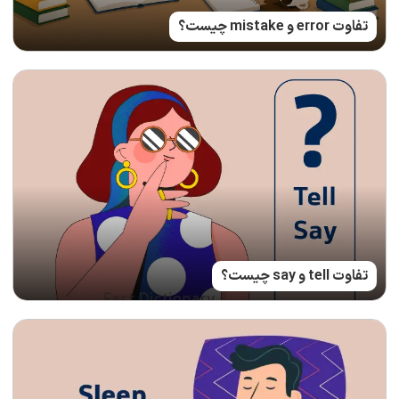
تفاوت error و mistake چیست؟
تفاوت tell و say چیست؟