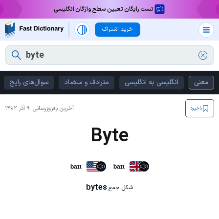
تست رایگان تعیین سطح واژگان انگلیسی
خرید اشتراک
معنی
انگلیسی به انگلیسی
مترادف و متضاد
سوال‌های رایج
آخرین به‌روزرسانی:
۹ آذر ۱۴۰۲
ذخیره
Byte
baɪt
baɪt
bytes
شکل جمع: