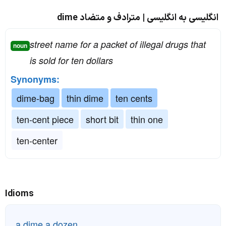
انگلیسی به انگلیسی | مترادف و متضاد dime
street name for a packet of illegal drugs that
noun
is sold for ten dollars
Synonyms:
dime-bag
thin dime
ten cents
ten-cent piece
short bit
thin one
ten-center
Idioms
a dime a dozen