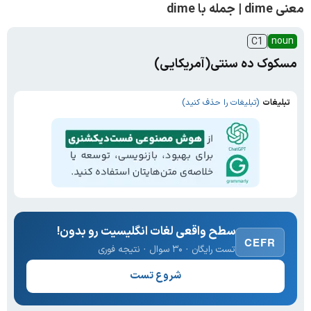
معنی dime | جمله با dime
noun
C1
مسکوک ده سنتی(آمریکایی)
تبلیغات
(تبلیغات را حذف کنید)
سطح واقعی لغات انگلیسیت رو بدون!
CEFR
تست رایگان · ۳۰ سوال · نتیجه فوری
شروع تست