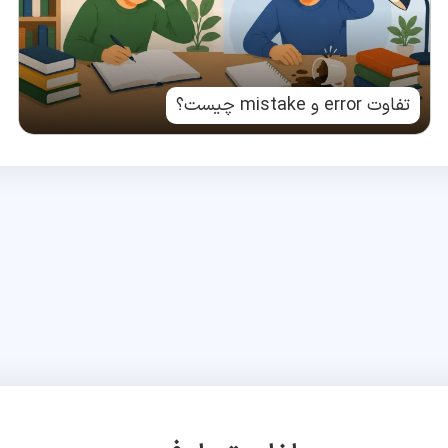
تفاوت error و mistake چیست؟