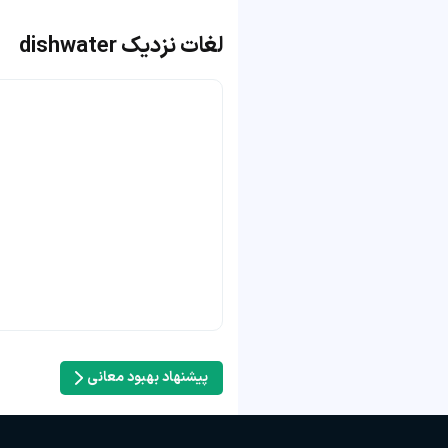
لغات نزدیک dishwater
پیشنهاد بهبود معانی