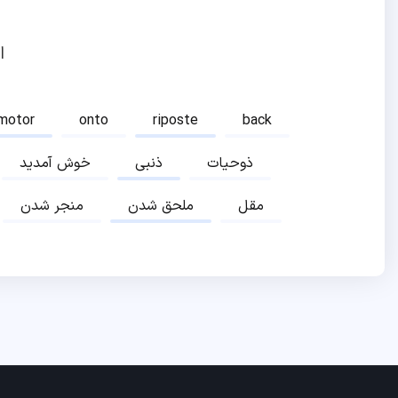
ا
motor
onto
riposte
back
ذوحیات
ذنبی
خوش آمدید
مقل
ملحق شدن
منجر شدن