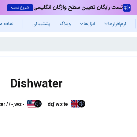
تست رایگان تعیین سطح واژگان انگلیسی
شروع تست
نرم‌افزار‌ها
ابزارها
وبلاگ
پشتیبانی
لغات م
Dishwater
ər / / -ˌwɑː-
ˈdɪʃˌwɔːtə