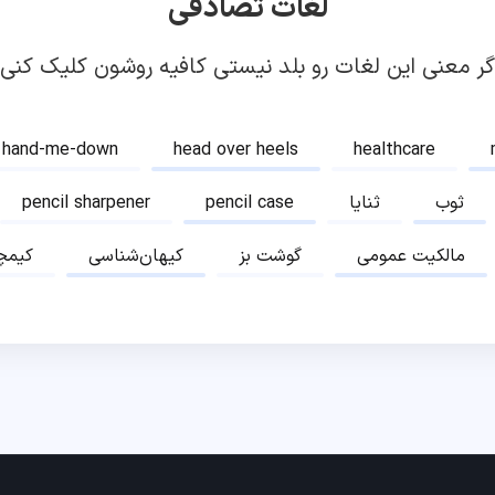
لغات تصادفی
گر معنی این لغات رو بلد نیستی کافیه روشون کلیک کنی!
hand-me-down
head over heels
healthcare
ثوب
ثنایا
pencil case
pencil sharpener
مالکیت عمومی
گوشت بز
کیهان‌شناسی
کیمچ