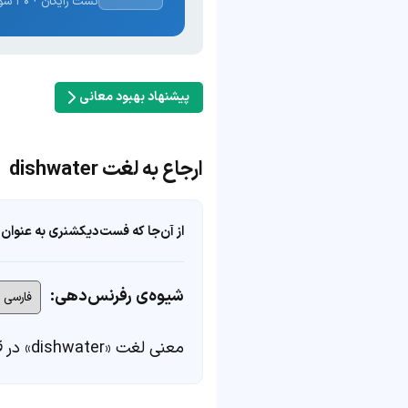
تست رایگان · ۳۰ سوال · نتیجه فوری
پیشنهاد بهبود معانی
ارجاع به لغت dishwater
از آن‌جا که فست‌دیکشنری به عنوان 
شیوه‌ی رفرنس‌دهی:
معنی لغت «dishwater» در
ف