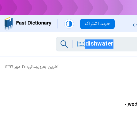
ن
خرید اشتراک
آخرین به‌روزرسانی:
۲۰ مهر ۱۳۹۹
-ˌwɒːt