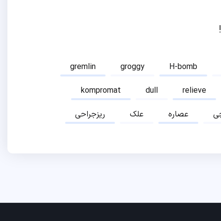
gremlin
groggy
H-bomb
kompromat
dull
relieve
ی
عصاره
علک
ریزجراحی