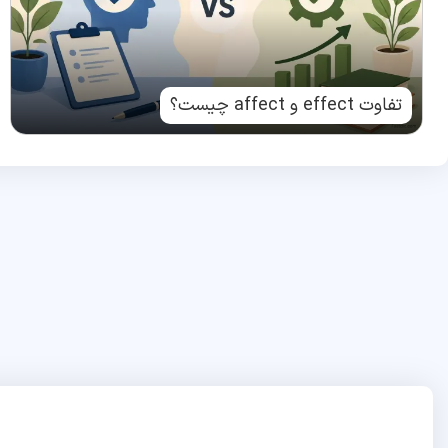
تفاوت effect و affect چیست؟