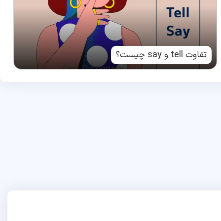
تفاوت tell و say چیست؟