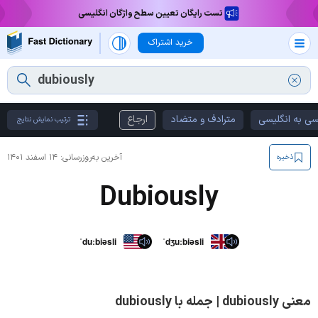
تست رایگان تعیین سطح واژگان انگلیسی
خرید اشتراک
سی به انگلیسی
مترادف و متضاد
ارجاع
ترتیب نمایش نتایج
آخرین به‌روزرسانی:
۱۴ اسفند ۱۴۰۱
ذخیره
Dubiously
ˈduːbiəsli
ˈdʒuːbiəsli
معنی dubiously | جمله با dubiously