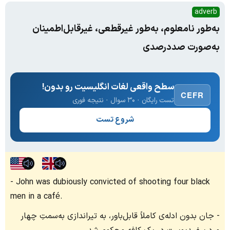
adverb
به‌طور نامعلوم، به‌طور غیرقطعی، غیرقابل‌اطمینان
به‌صورت صددرصدی
سطح واقعی لغات انگلیسیت رو بدون!
CEFR
تست رایگان · ۳۰ سوال · نتیجه فوری
شروع تست
John was dubiously convicted of shooting four black
men in a café.
جان بدون ادله‌ی کاملاً قابل‌باور، به تیراندازی به‌سمتِ چهار