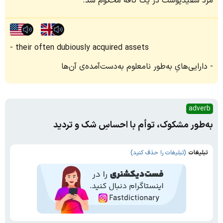
مرد سفیدپوست در یک کافه محکوم شد.
their often dubiously acquired assets
دارایی‌هایِ به‌طور نامعلوم به‌دست‌آمده‌ی آن‌ها
adverb
به‌طور مشکوک، توأم با احساسِ شک و تردید
تبلیغات
(تبلیغات را حذف کنید)