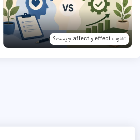
تفاوت effect و affect چیست؟