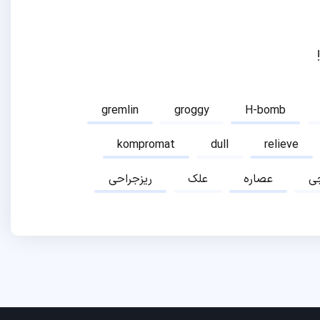
gremlin
groggy
H-bomb
kompromat
dull
relieve
ی
عصاره
علک
ریزجراحی