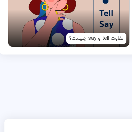
تفاوت tell و say چیست؟