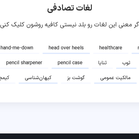
لغات تصادفی
گر معنی این لغات رو بلد نیستی کافیه روشون کلیک کنی!
hand-me-down
head over heels
healthcare
ثوب
ثنایا
pencil case
pencil sharpener
مالکیت عمومی
گوشت بز
کیهان‌شناسی
کیمچ