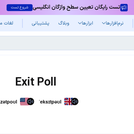
تست رایگان تعیین سطح واژگان انگلیسی
شروع تست
نرم‌افزار‌ها
ابزارها
وبلاگ
پشتیبانی
لغات م
Exit Poll
ɡzətpoʊl
ˈeksɪtpəʊl