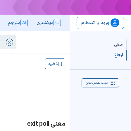
ورود یا ثبت‌نام
دیکشنری
مترجم
معنی
ارجاع
ذخیره
ترتیب نمایش نتایج
معنی exit poll