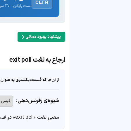
CEFR
تست رایگان · ۳۰ سوال · نتیجه فوری
پیشنهاد بهبود معانی
ارجاع به لغت exit poll
از آن‌جا که فست‌دیکشنری به عنوان 
شیوه‌ی رفرنس‌دهی:
معنی لغت «exit poll» در
فست