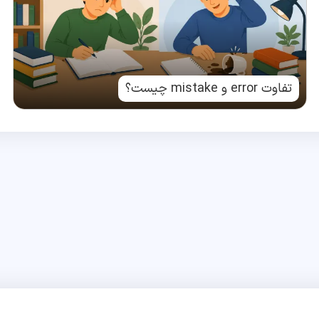
تفاوت error و mistake چیست؟