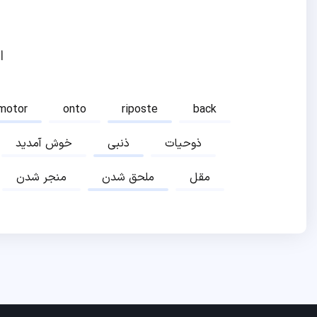
ا
motor
onto
riposte
back
ذوحیات
ذنبی
خوش آمدید
مقل
ملحق شدن
منجر شدن