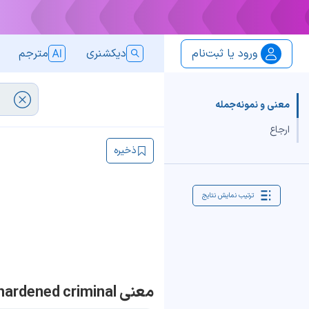
ورود یا ثبت‌نام
دیکشنری
مترجم
معنی و نمونه‌جمله
ارجاع
ذخیره
ترتیب نمایش نتایج
معنی hardened criminal | جمله با hardened criminal