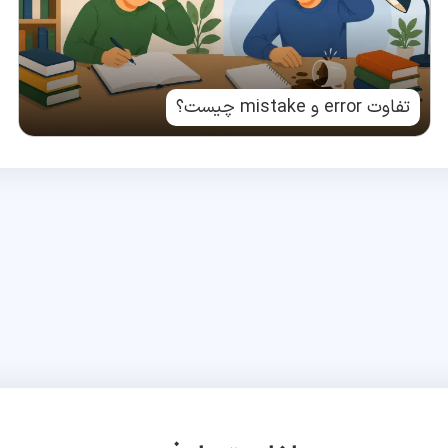
تفاوت error و mistake چیست؟