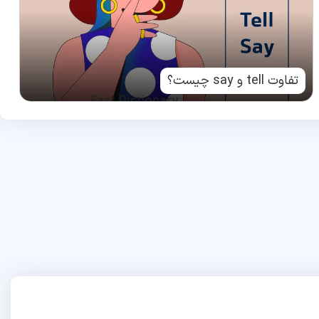
تفاوت tell و say چیست؟