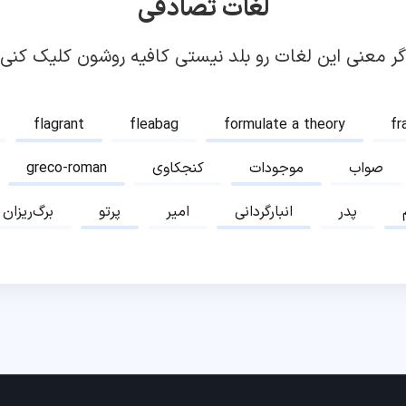
لغات تصادفی
گر معنی این لغات رو بلد نیستی کافیه روشون کلیک کنی!
flagrant
fleabag
formulate a theory
fr
صواب
موجودات
کنجکاوی
greco-roman
پدر
انبارگردانی
امیر
پرتو
برگ‌ریزان