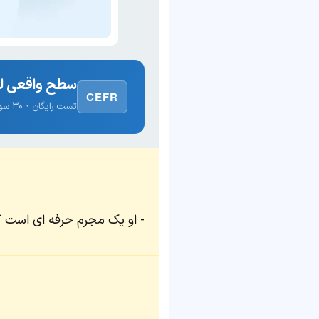
سطح واقعی لغ
CEFR
تست رایگان · ۳۰ سوال · نتیجه فوری
او یک مجرم حرفه ای است که