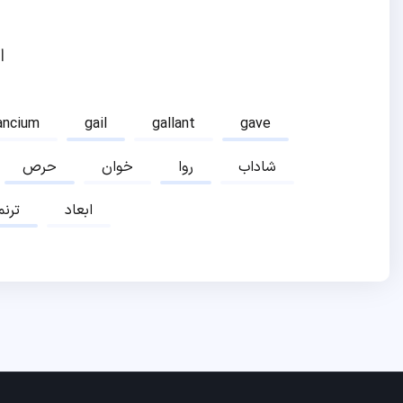
ا
ancium
gail
gallant
gave
شاداب
روا
خوان
حرص
ابعاد
ترنم