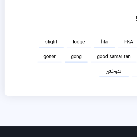
slight
lodge
filar
FKA
goner
gong
good samaritan
اندوختن